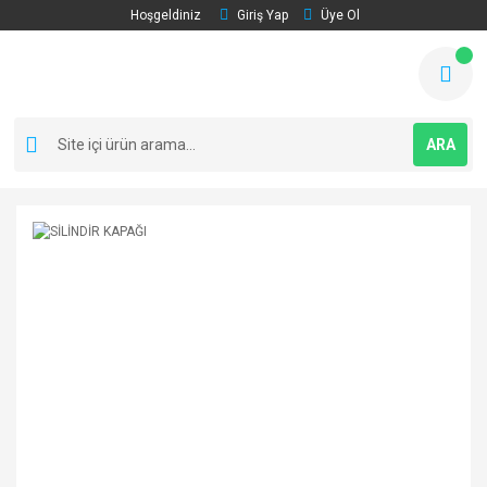
Hoşgeldiniz
Giriş Yap
Üye Ol
ARA