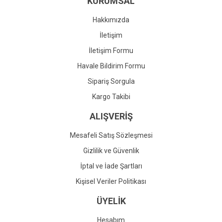
KURUMSAL
Ürün fiyatı diğer sitelerden daha pahalı.
Bu ürüne benzer farklı alternatifler olmalı.
Hakkımızda
İletişim
İletişim Formu
Havale Bildirim Formu
Gönder
Sipariş Sorgula
Kargo Takibi
ALIŞVERİŞ
Mesafeli Satış Sözleşmesi
Gizlilik ve Güvenlik
İptal ve İade Şartları
Kişisel Veriler Politikası
ÜYELİK
Hesabım