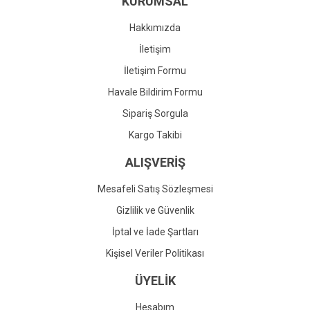
KURUMSAL
Ürün fiyatı diğer sitelerden daha pahalı.
Bu ürüne benzer farklı alternatifler olmalı.
Hakkımızda
İletişim
İletişim Formu
Havale Bildirim Formu
Gönder
Sipariş Sorgula
Kargo Takibi
ALIŞVERİŞ
Mesafeli Satış Sözleşmesi
Gizlilik ve Güvenlik
İptal ve İade Şartları
Kişisel Veriler Politikası
ÜYELİK
Hesabım