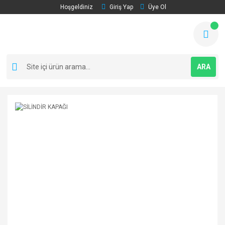
Hoşgeldiniz
Giriş Yap
Üye Ol
ARA