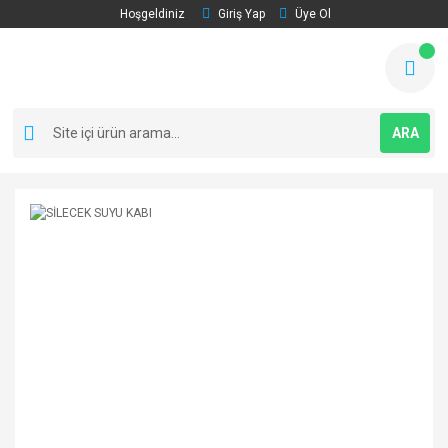
Hoşgeldiniz
Giriş Yap
Üye Ol
ARA