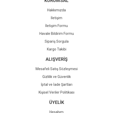
KURUMSAL
Ürün fiyatı diğer sitelerden daha pahalı.
Bu ürüne benzer farklı alternatifler olmalı.
Hakkımızda
İletişim
İletişim Formu
Havale Bildirim Formu
Gönder
Sipariş Sorgula
Kargo Takibi
ALIŞVERİŞ
Mesafeli Satış Sözleşmesi
Gizlilik ve Güvenlik
İptal ve İade Şartları
Kişisel Veriler Politikası
ÜYELİK
Hesabım