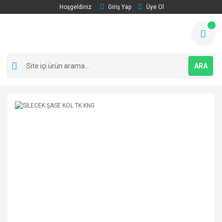
Hoşgeldiniz
Giriş Yap
Üye Ol
ARA