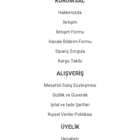
KURUMSAL
Ürün fiyatı diğer sitelerden daha pahalı.
Bu ürüne benzer farklı alternatifler olmalı.
Hakkımızda
İletişim
İletişim Formu
Havale Bildirim Formu
Gönder
Sipariş Sorgula
Kargo Takibi
ALIŞVERİŞ
Mesafeli Satış Sözleşmesi
Gizlilik ve Güvenlik
İptal ve İade Şartları
Kişisel Veriler Politikası
ÜYELİK
Hesabım