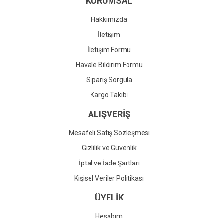
KURUMSAL
Ürün fiyatı diğer sitelerden daha pahalı.
Bu ürüne benzer farklı alternatifler olmalı.
Hakkımızda
İletişim
İletişim Formu
Havale Bildirim Formu
Gönder
Sipariş Sorgula
Kargo Takibi
ALIŞVERİŞ
Mesafeli Satış Sözleşmesi
Gizlilik ve Güvenlik
İptal ve İade Şartları
Kişisel Veriler Politikası
ÜYELİK
Hesabım