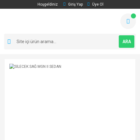
Hoşgeldiniz
Giriş Yap
Üye Ol
ARA