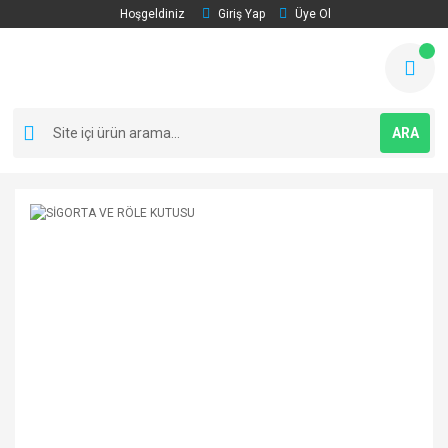
Hoşgeldiniz
Giriş Yap
Üye Ol
ARA