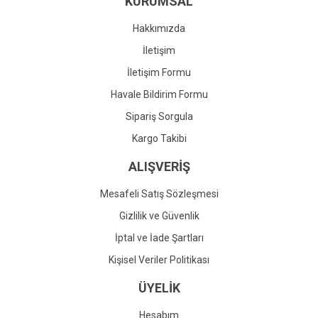
KURUMSAL
Ürün fiyatı diğer sitelerden daha pahalı.
Bu ürüne benzer farklı alternatifler olmalı.
Hakkımızda
İletişim
İletişim Formu
Havale Bildirim Formu
Gönder
Sipariş Sorgula
Kargo Takibi
ALIŞVERİŞ
Mesafeli Satış Sözleşmesi
Gizlilik ve Güvenlik
İptal ve İade Şartları
Kişisel Veriler Politikası
ÜYELİK
Hesabım