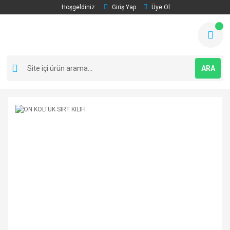
Hoşgeldiniz
Giriş Yap
Üye Ol
ARA