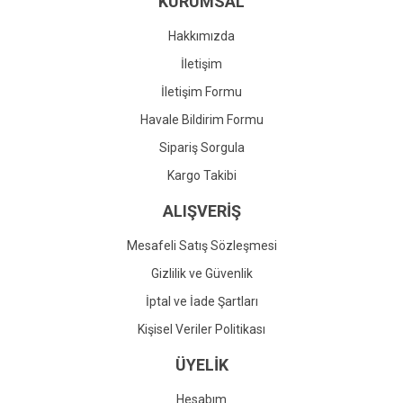
KURUMSAL
Ürün fiyatı diğer sitelerden daha pahalı.
Bu ürüne benzer farklı alternatifler olmalı.
Hakkımızda
İletişim
İletişim Formu
Havale Bildirim Formu
Gönder
Sipariş Sorgula
Kargo Takibi
ALIŞVERİŞ
Mesafeli Satış Sözleşmesi
Gizlilik ve Güvenlik
İptal ve İade Şartları
Kişisel Veriler Politikası
ÜYELİK
Hesabım