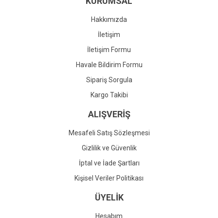
KURUMSAL
Ürün fiyatı diğer sitelerden daha pahalı.
Bu ürüne benzer farklı alternatifler olmalı.
Hakkımızda
İletişim
İletişim Formu
Havale Bildirim Formu
Gönder
Sipariş Sorgula
Kargo Takibi
ALIŞVERİŞ
Mesafeli Satış Sözleşmesi
Gizlilik ve Güvenlik
İptal ve İade Şartları
Kişisel Veriler Politikası
ÜYELİK
Hesabım