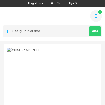
Hoşgeldiniz
Giriş Yap
Üye Ol
ARA