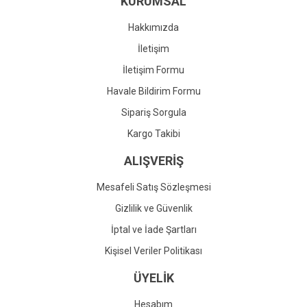
KURUMSAL
Ürün fiyatı diğer sitelerden daha pahalı.
Bu ürüne benzer farklı alternatifler olmalı.
Hakkımızda
İletişim
İletişim Formu
Havale Bildirim Formu
Gönder
Sipariş Sorgula
Kargo Takibi
ALIŞVERİŞ
Mesafeli Satış Sözleşmesi
Gizlilik ve Güvenlik
İptal ve İade Şartları
Kişisel Veriler Politikası
ÜYELİK
Hesabım