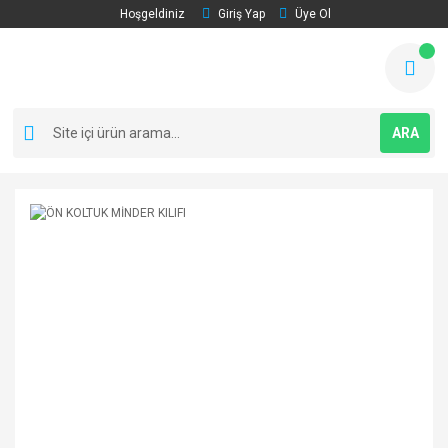
Hoşgeldiniz
Giriş Yap
Üye Ol
ARA