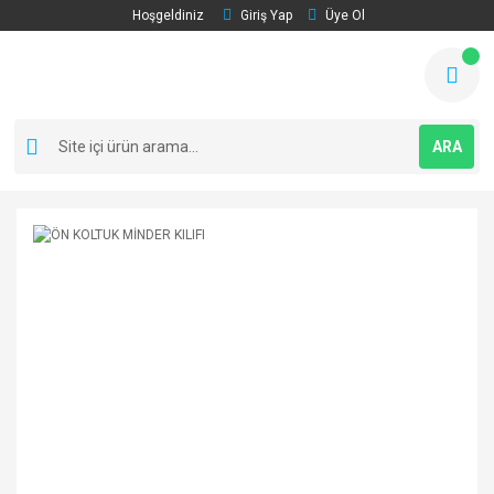
Hoşgeldiniz
Giriş Yap
Üye Ol
ARA