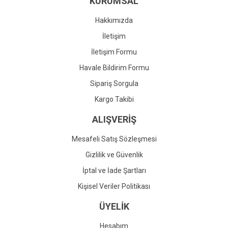
KURUMSAL
Ürün fiyatı diğer sitelerden daha pahalı.
Bu ürüne benzer farklı alternatifler olmalı.
Hakkımızda
İletişim
İletişim Formu
Havale Bildirim Formu
Gönder
Sipariş Sorgula
Kargo Takibi
ALIŞVERİŞ
Mesafeli Satış Sözleşmesi
Gizlilik ve Güvenlik
İptal ve İade Şartları
Kişisel Veriler Politikası
ÜYELİK
Hesabım