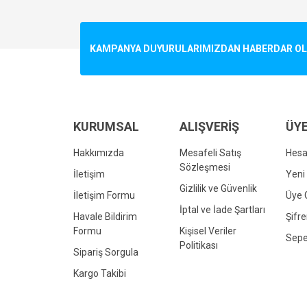
Görüş ve önerileriniz için teşekkür ederiz.
Ürün resmi kalitesiz, bozuk veya görüntülenemiyo
KAMPANYA DUYURULARIMIZDAN HABERDAR OLMA
Ürün açıklamasında eksik bilgiler bulunuyor.
Ürün bilgilerinde hatalar bulunuyor.
Ürün fiyatı diğer sitelerden daha pahalı.
Bu ürüne benzer farklı alternatifler olmalı.
KURUMSAL
ALIŞVERİŞ
ÜYE
Hakkımızda
Mesafeli Satış
Hes
Sözleşmesi
İletişim
Yeni 
Gizlilik ve Güvenlik
İletişim Formu
Üye G
İptal ve İade Şartları
Havale Bildirim
Şifr
Formu
Kişisel Veriler
Sepe
Politikası
Sipariş Sorgula
Kargo Takibi