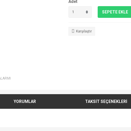
Adet
SEPETE EKLE
Karşılaştır
ALARMI
YORUMLAR
TAKSİT SEÇENEKLERİ
e diğer konularda yetersiz gördüğünüz noktaları öneri formunu kullanarak tarafımı