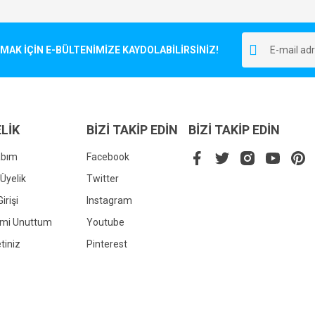
Bu ürüne ilk yorumu siz yapın!
r.
K İÇİN E-BÜLTENİMİZE KAYDOLABİLİRSİNİZ!
Yorum Yaz
LİK
BİZİ TAKİP EDİN
BİZİ TAKİP EDİN
abım
Facebook
Üyelik
Twitter
irişi
Instagram
Gönder
emi Unuttum
Youtube
tiniz
Pinterest