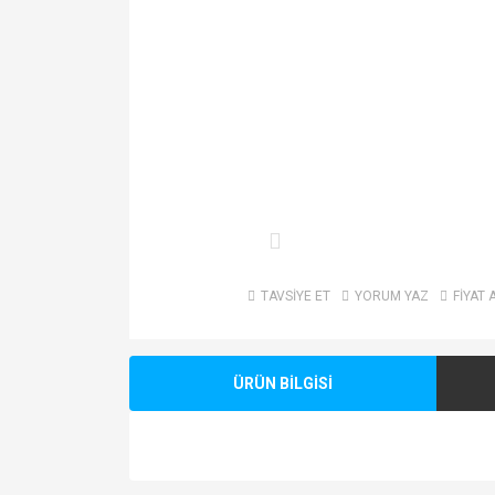
TAVSİYE ET
YORUM YAZ
FİYAT 
ÜRÜN BİLGİSİ
Bu ürünün fiyat bilgisi, resim, ürün açıklamalarında v