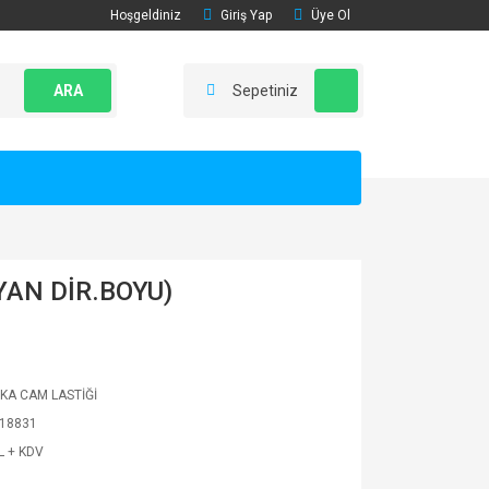
Hoşgeldiniz
Giriş Yap
Üye Ol
ARA
Sepetiniz
AN DİR.BOYU)
KA CAM LASTİĞİ
18831
L + KDV