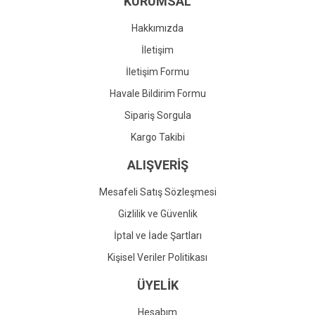
KURUMSAL
Ürün fiyatı diğer sitelerden daha pahalı.
Bu ürüne benzer farklı alternatifler olmalı.
Hakkımızda
İletişim
İletişim Formu
Havale Bildirim Formu
Gönder
Sipariş Sorgula
Kargo Takibi
ALIŞVERİŞ
Mesafeli Satış Sözleşmesi
Gizlilik ve Güvenlik
İptal ve İade Şartları
Kişisel Veriler Politikası
ÜYELİK
Hesabım