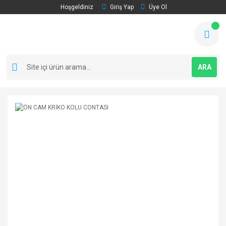
Hoşgeldiniz
Giriş Yap
Üye Ol
ARA