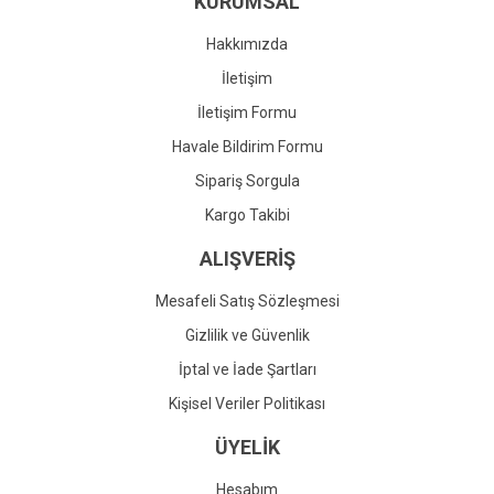
KURUMSAL
Ürün fiyatı diğer sitelerden daha pahalı.
Bu ürüne benzer farklı alternatifler olmalı.
Hakkımızda
İletişim
İletişim Formu
Havale Bildirim Formu
Gönder
Sipariş Sorgula
Kargo Takibi
ALIŞVERİŞ
Mesafeli Satış Sözleşmesi
Gizlilik ve Güvenlik
İptal ve İade Şartları
Kişisel Veriler Politikası
ÜYELİK
Hesabım