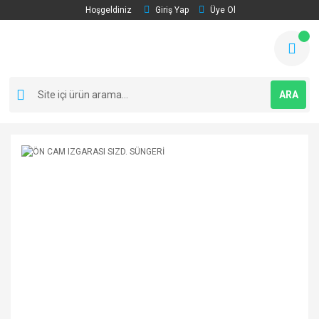
Hoşgeldiniz
Giriş Yap
Üye Ol
ARA