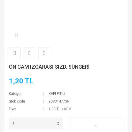
ÖN CAM IZGARASI SIZD. SÜNGERİ
1,20 TL
Kategori
KAPI FİTİLİ
Stok Kodu
908314773R
Fiyat
1,00 TL + KDV