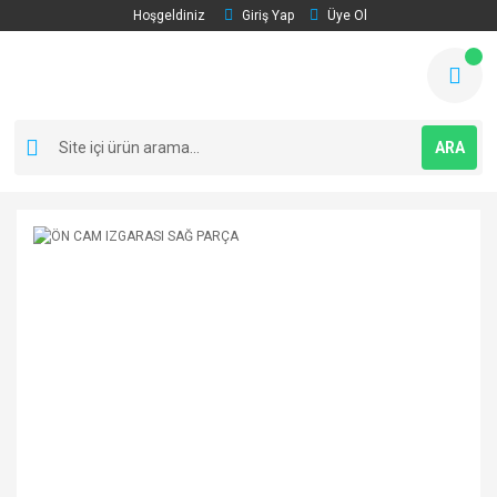
Hoşgeldiniz
Giriş Yap
Üye Ol
ARA