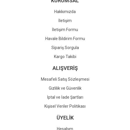
KURUMSAL
Ürün fiyatı diğer sitelerden daha pahalı.
Bu ürüne benzer farklı alternatifler olmalı.
Hakkımızda
İletişim
İletişim Formu
Havale Bildirim Formu
Gönder
Sipariş Sorgula
Kargo Takibi
ALIŞVERİŞ
Mesafeli Satış Sözleşmesi
Gizlilik ve Güvenlik
İptal ve İade Şartları
Kişisel Veriler Politikası
ÜYELİK
Hesabım