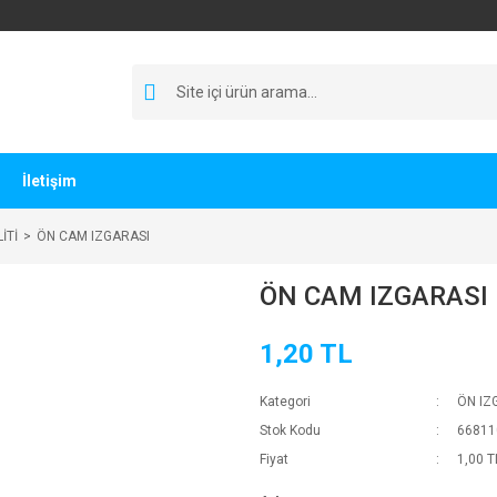
İletişim
İTİ
ÖN CAM IZGARASI
ÖN CAM IZGARASI
1,20 TL
Kategori
ÖN IZ
Stok Kodu
66811
Fiyat
1,00 T