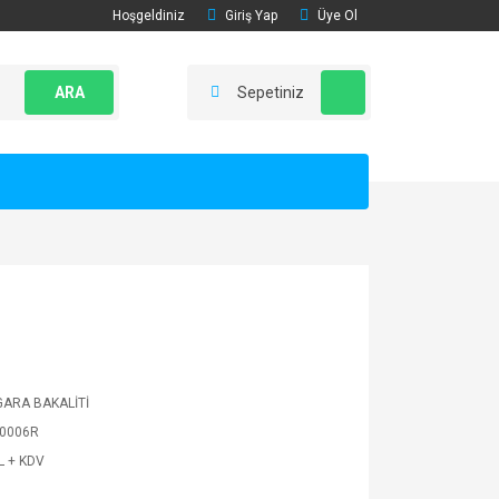
Hoşgeldiniz
Giriş Yap
Üye Ol
ARA
Sepetiniz
GARA BAKALİTİ
0006R
L + KDV