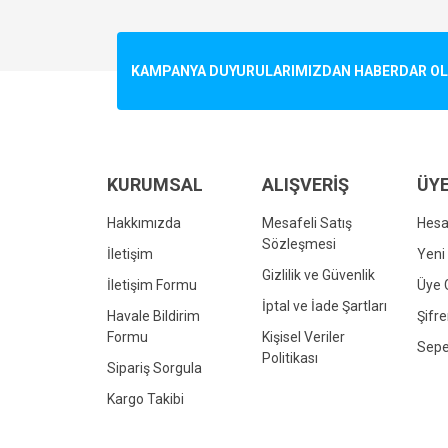
Görüş ve önerileriniz için teşekkür ederiz.
Ürün resmi kalitesiz, bozuk veya görüntülenemiyo
KAMPANYA DUYURULARIMIZDAN HABERDAR OLMA
Ürün açıklamasında eksik bilgiler bulunuyor.
Ürün bilgilerinde hatalar bulunuyor.
Ürün fiyatı diğer sitelerden daha pahalı.
Bu ürüne benzer farklı alternatifler olmalı.
KURUMSAL
ALIŞVERİŞ
ÜYE
Hakkımızda
Mesafeli Satış
Hes
Sözleşmesi
İletişim
Yeni 
Gizlilik ve Güvenlik
İletişim Formu
Üye G
İptal ve İade Şartları
Havale Bildirim
Şifr
Formu
Kişisel Veriler
Sepe
Politikası
Sipariş Sorgula
Kargo Takibi