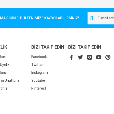
Bu ürüne ilk yorumu siz yapın!
r.
K İÇİN E-BÜLTENİMİZE KAYDOLABİLİRSİNİZ!
Yorum Yaz
LİK
BİZİ TAKİP EDİN
BİZİ TAKİP EDİN
abım
Facebook
Üyelik
Twitter
irişi
Instagram
Gönder
emi Unuttum
Youtube
tiniz
Pinterest