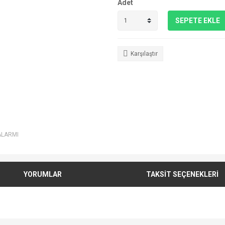
Adet
SEPETE EKLE
Karşılaştır
ALARMI
YORUMLAR
TAKSİT SEÇENEKLERİ
e diğer konularda yetersiz gördüğünüz noktaları öneri formunu kullanarak tarafımı