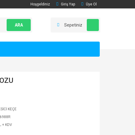
Hoşgeldiniz
Giriş Yap
Üye Ol
ARA
Sepetiniz
KOZU
ESİCİ KEÇE
6988R
L + KDV