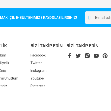
Bu ürüne ilk yorumu siz yapın!
r.
K İÇİN E-BÜLTENİMİZE KAYDOLABİLİRSİNİZ!
Yorum Yaz
LİK
BİZİ TAKİP EDİN
BİZİ TAKİP EDİN
abım
Facebook
Üyelik
Twitter
irişi
Instagram
Gönder
emi Unuttum
Youtube
tiniz
Pinterest