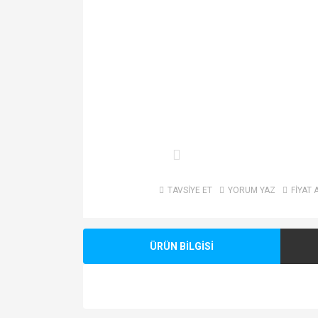
TAVSİYE ET
YORUM YAZ
FİYAT 
ÜRÜN BİLGİSİ
Bu ürünün fiyat bilgisi, resim, ürün açıklamalarında v