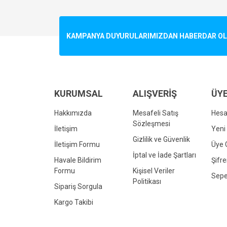
Görüş ve önerileriniz için teşekkür ederiz.
Ürün resmi kalitesiz, bozuk veya görüntülenemiyo
KAMPANYA DUYURULARIMIZDAN HABERDAR OLMA
Ürün açıklamasında eksik bilgiler bulunuyor.
Ürün bilgilerinde hatalar bulunuyor.
Ürün fiyatı diğer sitelerden daha pahalı.
Bu ürüne benzer farklı alternatifler olmalı.
KURUMSAL
ALIŞVERİŞ
ÜYE
Hakkımızda
Mesafeli Satış
Hes
Sözleşmesi
İletişim
Yeni 
Gizlilik ve Güvenlik
İletişim Formu
Üye G
İptal ve İade Şartları
Havale Bildirim
Şifr
Formu
Kişisel Veriler
Sepe
Politikası
Sipariş Sorgula
Kargo Takibi