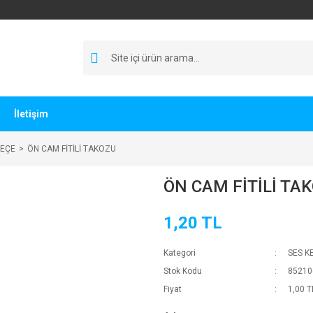
İletişim
KEÇE
ÖN CAM FİTİLİ TAKOZU
ÖN CAM FİTİLİ TA
1,20 TL
Kategori
SES K
Stok Kodu
85210
Fiyat
1,00 T