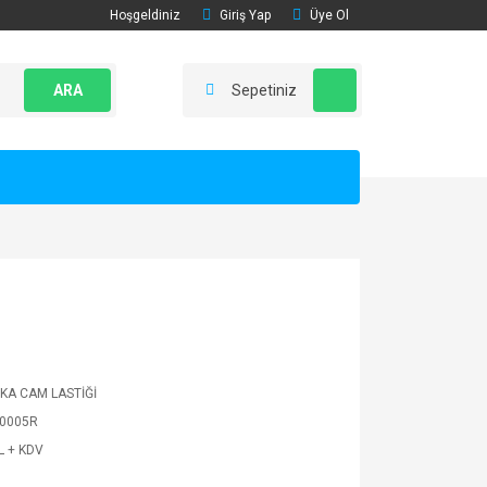
Hoşgeldiniz
Giriş Yap
Üye Ol
ARA
Sepetiniz
KA CAM LASTİĞİ
0005R
L + KDV