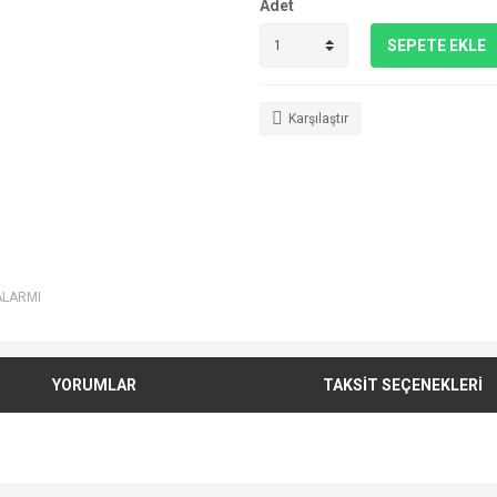
Adet
SEPETE EKLE
Karşılaştır
ALARMI
YORUMLAR
TAKSİT SEÇENEKLERİ
e diğer konularda yetersiz gördüğünüz noktaları öneri formunu kullanarak tarafımı