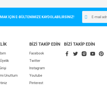
Bu ürüne ilk yorumu siz yapın!
r.
K İÇİN E-BÜLTENİMİZE KAYDOLABİLİRSİNİZ!
Yorum Yaz
LİK
BİZİ TAKİP EDİN
BİZİ TAKİP EDİN
abım
Facebook
Üyelik
Twitter
irişi
Instagram
Gönder
emi Unuttum
Youtube
tiniz
Pinterest