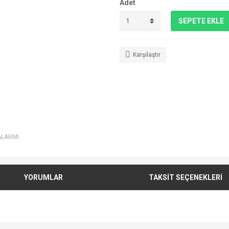
Adet
SEPETE EKLE
Karşılaştır
ALARMI
YORUMLAR
TAKSİT SEÇENEKLERİ
e diğer konularda yetersiz gördüğünüz noktaları öneri formunu kullanarak tarafımı