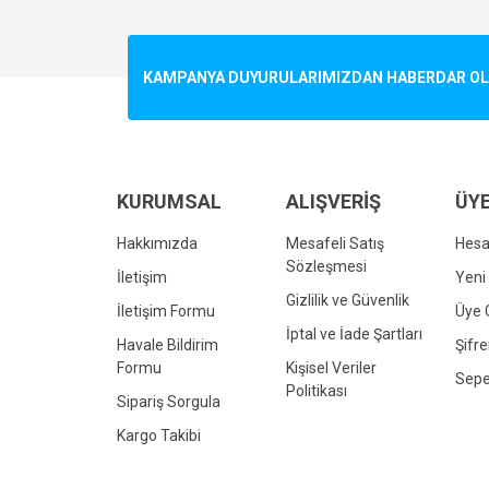
Görüş ve önerileriniz için teşekkür ederiz.
Ürün resmi kalitesiz, bozuk veya görüntülenemiyo
KAMPANYA DUYURULARIMIZDAN HABERDAR OLMA
Ürün açıklamasında eksik bilgiler bulunuyor.
Ürün bilgilerinde hatalar bulunuyor.
Ürün fiyatı diğer sitelerden daha pahalı.
Bu ürüne benzer farklı alternatifler olmalı.
KURUMSAL
ALIŞVERİŞ
ÜYE
Hakkımızda
Mesafeli Satış
Hes
Sözleşmesi
İletişim
Yeni 
Gizlilik ve Güvenlik
İletişim Formu
Üye G
İptal ve İade Şartları
Havale Bildirim
Şifr
Formu
Kişisel Veriler
Sepe
Politikası
Sipariş Sorgula
Kargo Takibi