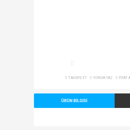
TAVSİYE ET
YORUM YAZ
FİYAT 
ÜRÜN BİLGİSİ
Bu ürünün fiyat bilgisi, resim, ürün açıklamalarında v