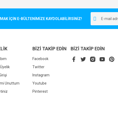
Bu ürüne ilk yorumu siz yapın!
r.
K İÇİN E-BÜLTENİMİZE KAYDOLABİLİRSİNİZ!
Yorum Yaz
LİK
BİZİ TAKİP EDİN
BİZİ TAKİP EDİN
abım
Facebook
Üyelik
Twitter
irişi
Instagram
Gönder
emi Unuttum
Youtube
tiniz
Pinterest