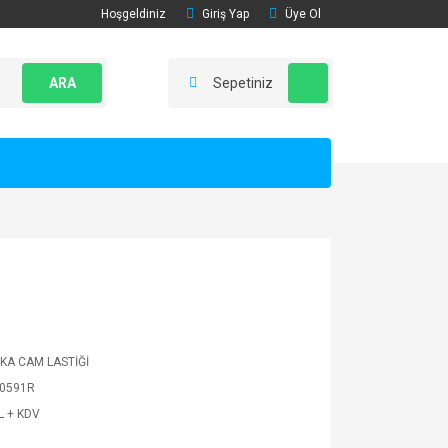
Hoşgeldiniz
Giriş Yap
Üye Ol
ARA
Sepetiniz
KA CAM LASTİĞİ
0591R
L + KDV