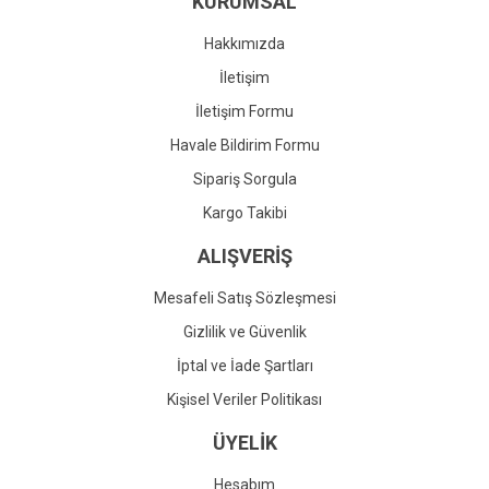
KURUMSAL
Ürün fiyatı diğer sitelerden daha pahalı.
Bu ürüne benzer farklı alternatifler olmalı.
Hakkımızda
İletişim
İletişim Formu
Havale Bildirim Formu
Gönder
Sipariş Sorgula
Kargo Takibi
ALIŞVERİŞ
Mesafeli Satış Sözleşmesi
Gizlilik ve Güvenlik
İptal ve İade Şartları
Kişisel Veriler Politikası
ÜYELİK
Hesabım