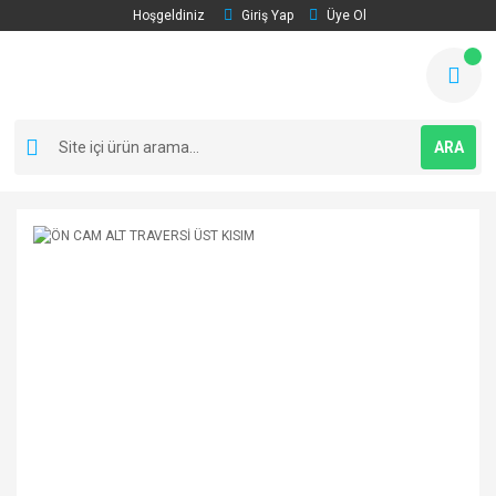
Hoşgeldiniz
Giriş Yap
Üye Ol
ARA