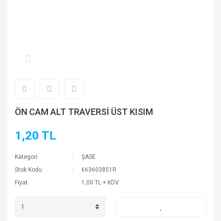
ÖN CAM ALT TRAVERSİ ÜST KISIM
1,20 TL
Kategori
ŞASE
Stok Kodu
663603851R
Fiyat
1,00 TL + KDV