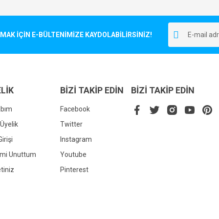
Bu ürüne ilk yorumu siz yapın!
r.
K İÇİN E-BÜLTENİMİZE KAYDOLABİLİRSİNİZ!
Yorum Yaz
LİK
BİZİ TAKİP EDİN
BİZİ TAKİP EDİN
abım
Facebook
Üyelik
Twitter
irişi
Instagram
Gönder
emi Unuttum
Youtube
tiniz
Pinterest