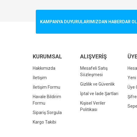
Görüş ve önerileriniz için teşekkür ederiz.
Ürün resmi kalitesiz, bozuk veya görüntülenemiyo
KAMPANYA DUYURULARIMIZDAN HABERDAR OLMA
Ürün açıklamasında eksik bilgiler bulunuyor.
Ürün bilgilerinde hatalar bulunuyor.
Ürün fiyatı diğer sitelerden daha pahalı.
Bu ürüne benzer farklı alternatifler olmalı.
KURUMSAL
ALIŞVERİŞ
ÜYE
Hakkımızda
Mesafeli Satış
Hes
Sözleşmesi
İletişim
Yeni 
Gizlilik ve Güvenlik
İletişim Formu
Üye G
İptal ve İade Şartları
Havale Bildirim
Şifr
Formu
Kişisel Veriler
Sepe
Politikası
Sipariş Sorgula
Kargo Takibi