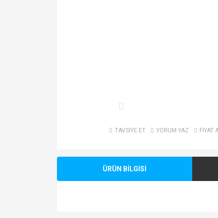
TAVSİYE ET
YORUM YAZ
FİYAT 
ÜRÜN BİLGİSİ
Bu ürünün fiyat bilgisi, resim, ürün açıklamalarında v