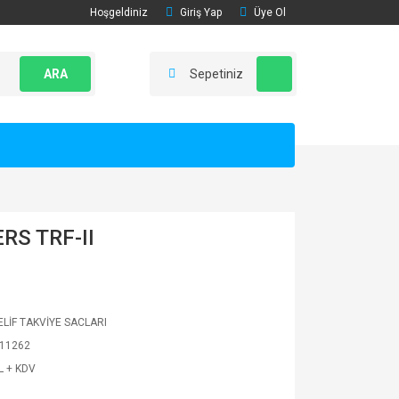
Hoşgeldiniz
Giriş Yap
Üye Ol
ARA
Sepetiniz
RS TRF-II
LİF TAKVİYE SACLARI
11262
L + KDV