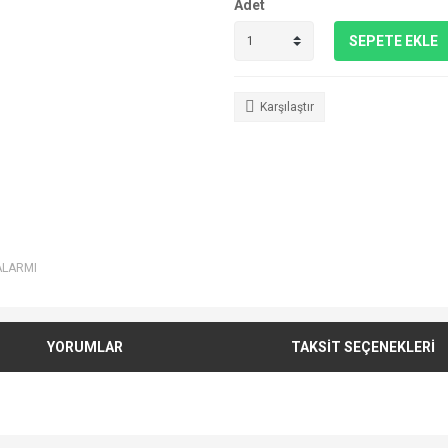
Adet
SEPETE EKLE
Karşılaştır
ALARMI
YORUMLAR
TAKSİT SEÇENEKLERİ
e diğer konularda yetersiz gördüğünüz noktaları öneri formunu kullanarak tarafımı