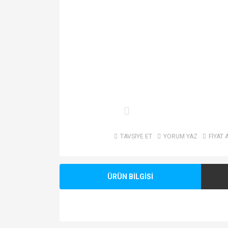
TAVSİYE ET
YORUM YAZ
FİYAT 
ÜRÜN BİLGİSİ
Bu ürünün fiyat bilgisi, resim, ürün açıklamalarında v