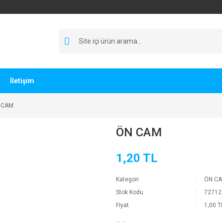
İletişim
 CAM
ÖN CAM
1,20 TL
Kategori
ÖN CAM
Stok Kodu
72712
Fiyat
1,00 T