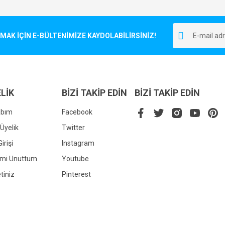
Bu ürüne ilk yorumu siz yapın!
r.
K İÇİN E-BÜLTENİMİZE KAYDOLABİLİRSİNİZ!
Yorum Yaz
LİK
BİZİ TAKİP EDİN
BİZİ TAKİP EDİN
abım
Facebook
Üyelik
Twitter
irişi
Instagram
Gönder
emi Unuttum
Youtube
tiniz
Pinterest