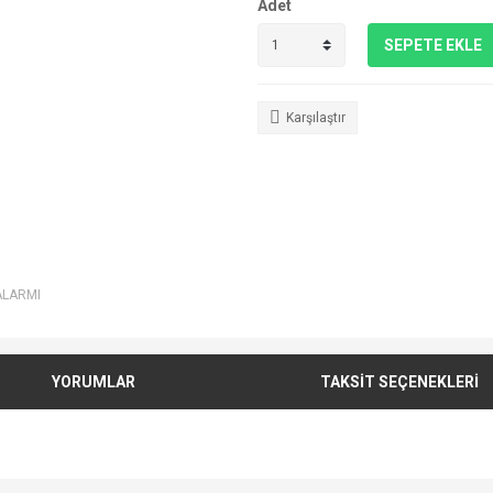
Adet
SEPETE EKLE
Karşılaştır
ALARMI
YORUMLAR
TAKSİT SEÇENEKLERİ
e diğer konularda yetersiz gördüğünüz noktaları öneri formunu kullanarak tarafımı