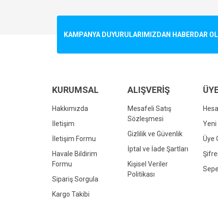
Görüş ve önerileriniz için teşekkür ederiz.
Ürün resmi kalitesiz, bozuk veya görüntülenemiyo
KAMPANYA DUYURULARIMIZDAN HABERDAR OLMA
Ürün açıklamasında eksik bilgiler bulunuyor.
Ürün bilgilerinde hatalar bulunuyor.
Ürün fiyatı diğer sitelerden daha pahalı.
Bu ürüne benzer farklı alternatifler olmalı.
KURUMSAL
ALIŞVERİŞ
ÜYE
Hakkımızda
Mesafeli Satış
Hes
Sözleşmesi
İletişim
Yeni 
Gizlilik ve Güvenlik
İletişim Formu
Üye G
İptal ve İade Şartları
Havale Bildirim
Şifr
Formu
Kişisel Veriler
Sepe
Politikası
Sipariş Sorgula
Kargo Takibi