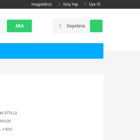
Hoşgeldiniz
Giriş Yap
Üye Ol
ARA
Sepetiniz
 (FİTİLLİ)
9502R
L + KDV