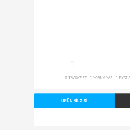
TAVSİYE ET
YORUM YAZ
FİYAT 
ÜRÜN BİLGİSİ
Bu ürünün fiyat bilgisi, resim, ürün açıklamalarında v