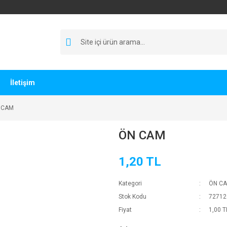
İletişim
 CAM
ÖN CAM
1,20 TL
Kategori
ÖN CAM
Stok Kodu
72712
Fiyat
1,00 T