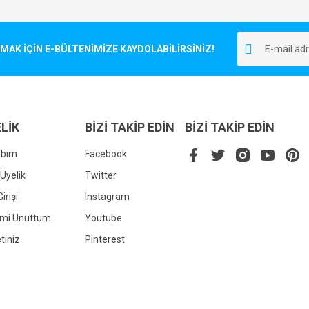
Bu ürüne ilk yorumu siz yapın!
r.
K İÇİN E-BÜLTENİMİZE KAYDOLABİLİRSİNİZ!
Yorum Yaz
LİK
BİZİ TAKİP EDİN
BİZİ TAKİP EDİN
abım
Facebook
Üyelik
Twitter
irişi
Instagram
Gönder
emi Unuttum
Youtube
tiniz
Pinterest