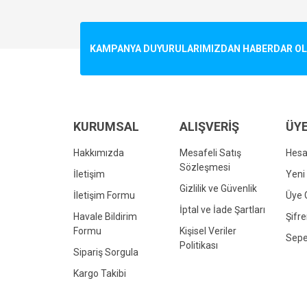
Görüş ve önerileriniz için teşekkür ederiz.
Ürün resmi kalitesiz, bozuk veya görüntülenemiyo
KAMPANYA DUYURULARIMIZDAN HABERDAR OLMA
Ürün açıklamasında eksik bilgiler bulunuyor.
Ürün bilgilerinde hatalar bulunuyor.
Ürün fiyatı diğer sitelerden daha pahalı.
Bu ürüne benzer farklı alternatifler olmalı.
KURUMSAL
ALIŞVERİŞ
ÜYE
Hakkımızda
Mesafeli Satış
Hes
Sözleşmesi
İletişim
Yeni 
Gizlilik ve Güvenlik
İletişim Formu
Üye G
İptal ve İade Şartları
Havale Bildirim
Şifr
Formu
Kişisel Veriler
Sepe
Politikası
Sipariş Sorgula
Kargo Takibi