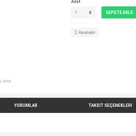
Adet
SEPETE EKLE
Karşılaştır
ALARMI
YORUMLAR
TAKSİT SEÇENEKLERİ
e diğer konularda yetersiz gördüğünüz noktaları öneri formunu kullanarak tarafımı