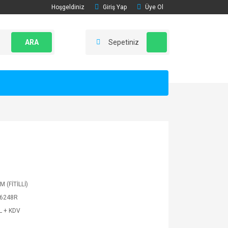
Hoşgeldiniz
Giriş Yap
Üye Ol
ARA
Sepetiniz
 (FİTİLLİ)
6248R
L + KDV