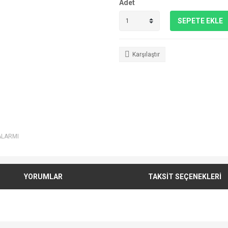
Adet
SEPETE EKLE
Karşılaştır
ALARMI
YORUMLAR
TAKSİT SEÇENEKLERİ
e diğer konularda yetersiz gördüğünüz noktaları öneri formunu kullanarak tarafımı