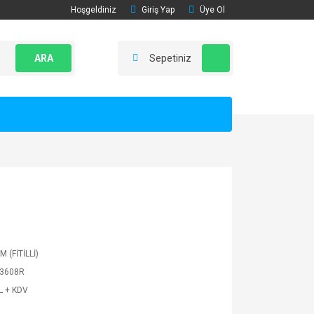
Hoşgeldiniz
Giriş Yap
Üye Ol
ARA
Sepetiniz
 (FİTİLLİ)
3608R
L + KDV