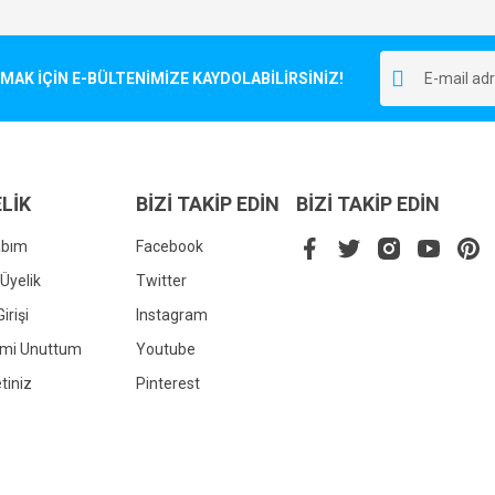
Bu ürüne ilk yorumu siz yapın!
r.
K İÇİN E-BÜLTENİMİZE KAYDOLABİLİRSİNİZ!
Yorum Yaz
LİK
BİZİ TAKİP EDİN
BİZİ TAKİP EDİN
abım
Facebook
Üyelik
Twitter
irişi
Instagram
Gönder
emi Unuttum
Youtube
tiniz
Pinterest