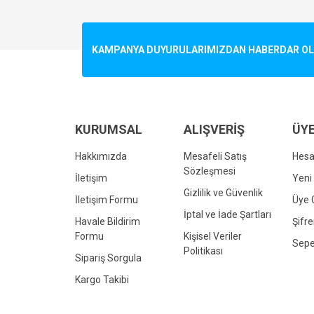
Görüş ve önerileriniz için teşekkür ederiz.
Ürün resmi kalitesiz, bozuk veya görüntülenemiyo
KAMPANYA DUYURULARIMIZDAN HABERDAR OLMA
Ürün açıklamasında eksik bilgiler bulunuyor.
Ürün bilgilerinde hatalar bulunuyor.
Ürün fiyatı diğer sitelerden daha pahalı.
Bu ürüne benzer farklı alternatifler olmalı.
KURUMSAL
ALIŞVERİŞ
ÜYE
Hakkımızda
Mesafeli Satış
Hes
Sözleşmesi
İletişim
Yeni 
Gizlilik ve Güvenlik
İletişim Formu
Üye G
İptal ve İade Şartları
Havale Bildirim
Şifr
Formu
Kişisel Veriler
Sepe
Politikası
Sipariş Sorgula
Kargo Takibi