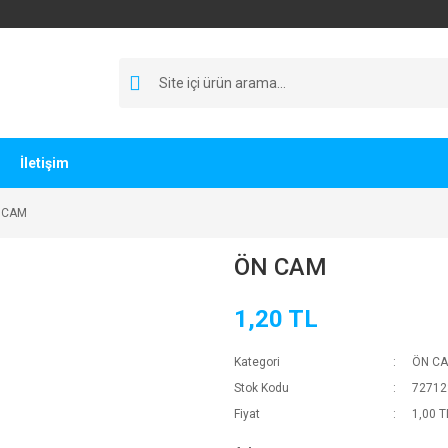
İletişim
 CAM
ÖN CAM
1,20 TL
Kategori
ÖN CAM
Stok Kodu
72712
Fiyat
1,00 T