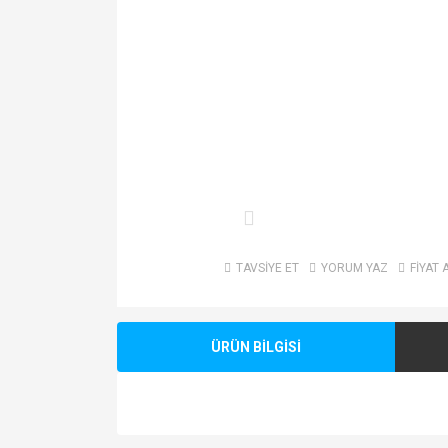
TAVSİYE ET
YORUM YAZ
FİYAT 
ÜRÜN BİLGİSİ
Bu ürünün fiyat bilgisi, resim, ürün açıklamalarında v