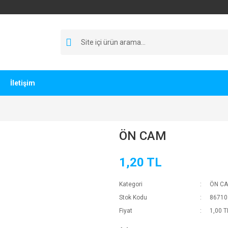
İletişim
ÖN CAM
1,20 TL
Kategori
ÖN C
Stok Kodu
86710
Fiyat
1,00 T