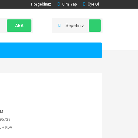
Hoşgeldiniz
Giriş Yap
Üye Ol
ARA
Sepetiniz
AM
95729
L + KDV