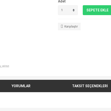
Adet
SEPETE EKLE
Karşılaştır
ALARMI
YORUMLAR
TAKSİT SEÇENEKLERİ
e diğer konularda yetersiz gördüğünüz noktaları öneri formunu kullanarak tarafımı