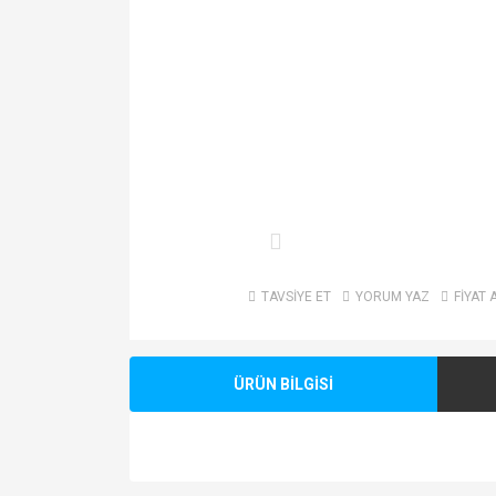
TAVSİYE ET
YORUM YAZ
FİYAT 
ÜRÜN BİLGİSİ
Bu ürünün fiyat bilgisi, resim, ürün açıklamalarında v