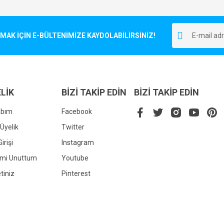
Bu ürüne ilk yorumu siz yapın!
r.
K İÇİN E-BÜLTENİMİZE KAYDOLABİLİRSİNİZ!
Yorum Yaz
LİK
BİZİ TAKİP EDİN
BİZİ TAKİP EDİN
abım
Facebook
Üyelik
Twitter
irişi
Instagram
Gönder
emi Unuttum
Youtube
tiniz
Pinterest