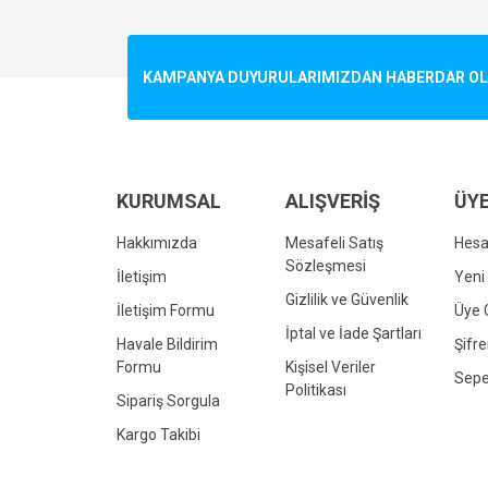
Görüş ve önerileriniz için teşekkür ederiz.
Ürün resmi kalitesiz, bozuk veya görüntülenemiyo
KAMPANYA DUYURULARIMIZDAN HABERDAR OLMA
Ürün açıklamasında eksik bilgiler bulunuyor.
Ürün bilgilerinde hatalar bulunuyor.
Ürün fiyatı diğer sitelerden daha pahalı.
Bu ürüne benzer farklı alternatifler olmalı.
KURUMSAL
ALIŞVERİŞ
ÜYE
Hakkımızda
Mesafeli Satış
Hes
Sözleşmesi
İletişim
Yeni 
Gizlilik ve Güvenlik
İletişim Formu
Üye G
İptal ve İade Şartları
Havale Bildirim
Şifr
Formu
Kişisel Veriler
Sepe
Politikası
Sipariş Sorgula
Kargo Takibi