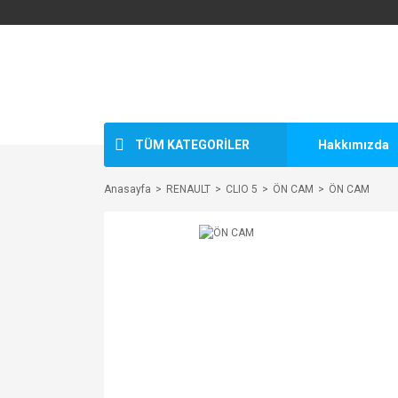
TÜM KATEGORİLER
Hakkımızda
Anasayfa
RENAULT
CLIO 5
ÖN CAM
ÖN CAM