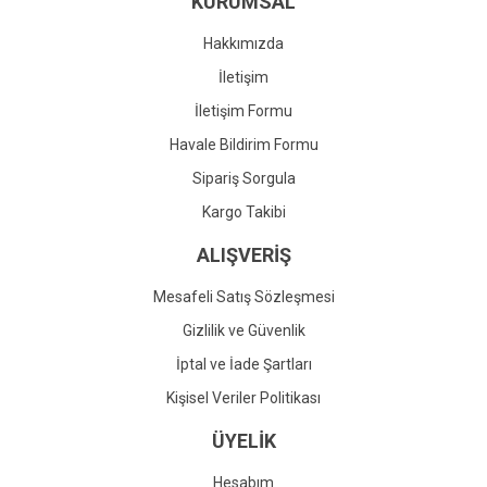
KURUMSAL
Ürün fiyatı diğer sitelerden daha pahalı.
Bu ürüne benzer farklı alternatifler olmalı.
Hakkımızda
İletişim
İletişim Formu
Havale Bildirim Formu
Gönder
Sipariş Sorgula
Kargo Takibi
ALIŞVERİŞ
Mesafeli Satış Sözleşmesi
Gizlilik ve Güvenlik
İptal ve İade Şartları
Kişisel Veriler Politikası
ÜYELİK
Hesabım