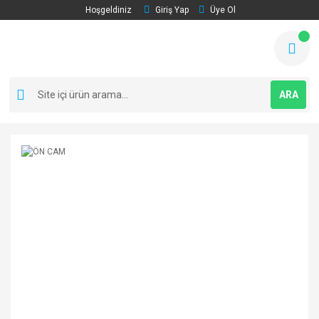
Hoşgeldiniz
Giriş Yap
Üye Ol
ARA