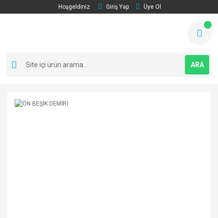
Hoşgeldiniz
Giriş Yap
Üye Ol
ARA