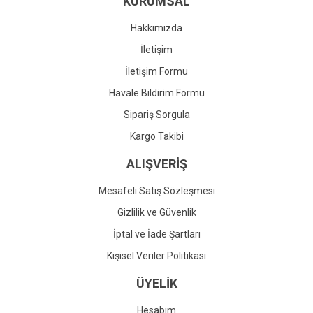
KURUMSAL
Ürün fiyatı diğer sitelerden daha pahalı.
Bu ürüne benzer farklı alternatifler olmalı.
Hakkımızda
İletişim
İletişim Formu
Havale Bildirim Formu
Gönder
Sipariş Sorgula
Kargo Takibi
ALIŞVERİŞ
Mesafeli Satış Sözleşmesi
Gizlilik ve Güvenlik
İptal ve İade Şartları
Kişisel Veriler Politikası
ÜYELİK
Hesabım