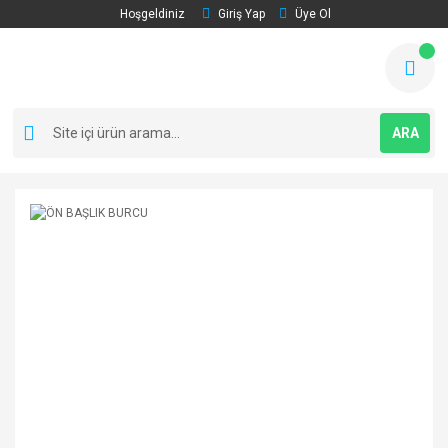
Hoşgeldiniz
Giriş Yap
Üye Ol
ARA