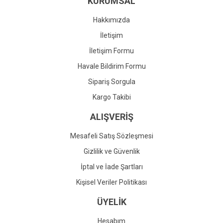
KURUMSAL
Ürün fiyatı diğer sitelerden daha pahalı.
Bu ürüne benzer farklı alternatifler olmalı.
Hakkımızda
İletişim
İletişim Formu
Havale Bildirim Formu
Gönder
Sipariş Sorgula
Kargo Takibi
ALIŞVERİŞ
Mesafeli Satış Sözleşmesi
Gizlilik ve Güvenlik
İptal ve İade Şartları
Kişisel Veriler Politikası
ÜYELİK
Hesabım