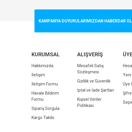
Görüş ve önerileriniz için teşekkür ederiz.
Ürün resmi kalitesiz, bozuk veya görüntülenemiyo
KAMPANYA DUYURULARIMIZDAN HABERDAR OLMA
Ürün açıklamasında eksik bilgiler bulunuyor.
Ürün bilgilerinde hatalar bulunuyor.
Ürün fiyatı diğer sitelerden daha pahalı.
Bu ürüne benzer farklı alternatifler olmalı.
KURUMSAL
ALIŞVERİŞ
ÜYE
Hakkımızda
Mesafeli Satış
Hes
Sözleşmesi
İletişim
Yeni 
Gizlilik ve Güvenlik
İletişim Formu
Üye G
İptal ve İade Şartları
Havale Bildirim
Şifr
Formu
Kişisel Veriler
Sepe
Politikası
Sipariş Sorgula
Kargo Takibi