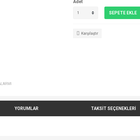
Adet
SEPETE EKLE
Karşılaştır
ALARMI
YORUMLAR
TAKSİT SEÇENEKLERİ
e diğer konularda yetersiz gördüğünüz noktaları öneri formunu kullanarak tarafımı