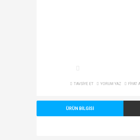
TAVSİYE ET
YORUM YAZ
FİYAT 
ÜRÜN BİLGİSİ
Bu ürünün fiyat bilgisi, resim, ürün açıklamalarında v