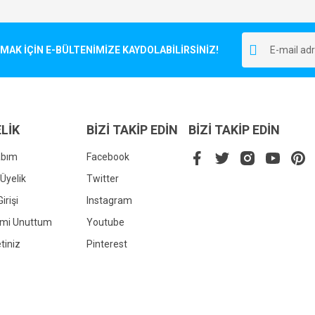
Bu ürüne ilk yorumu siz yapın!
r.
K İÇİN E-BÜLTENİMİZE KAYDOLABİLİRSİNİZ!
Yorum Yaz
LİK
BİZİ TAKİP EDİN
BİZİ TAKİP EDİN
abım
Facebook
Üyelik
Twitter
irişi
Instagram
Gönder
emi Unuttum
Youtube
tiniz
Pinterest