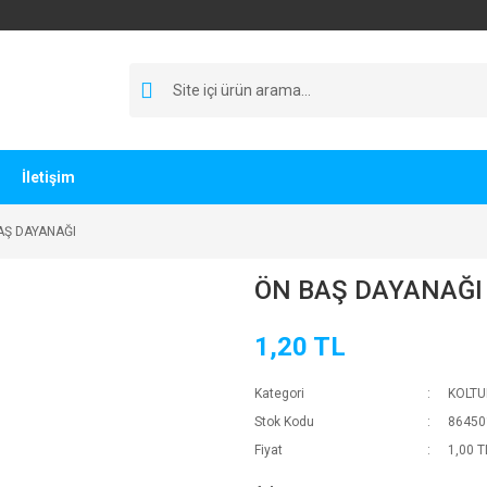
İletişim
AŞ DAYANAĞI
ÖN BAŞ DAYANAĞI
1,20 TL
Kategori
KOLTU
Stok Kodu
86450
Fiyat
1,00 T