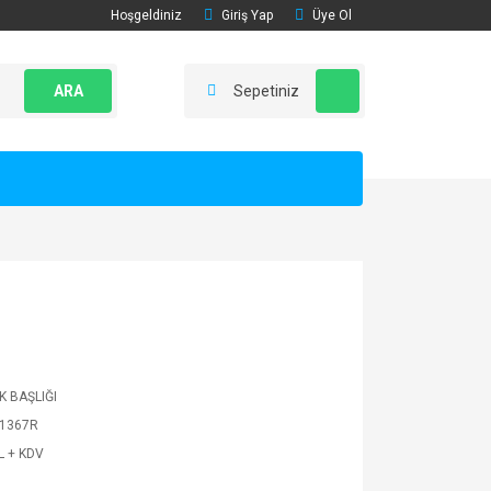
Hoşgeldiniz
Giriş Yap
Üye Ol
ARA
Sepetiniz
K BAŞLIĞI
1367R
L + KDV