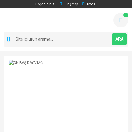
Hoşgeldiniz
Giriş Yap
Üye Ol
ARA