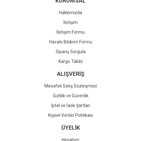
KURUMSAL
Ürün fiyatı diğer sitelerden daha pahalı.
Bu ürüne benzer farklı alternatifler olmalı.
Hakkımızda
İletişim
İletişim Formu
Havale Bildirim Formu
Gönder
Sipariş Sorgula
Kargo Takibi
ALIŞVERİŞ
Mesafeli Satış Sözleşmesi
Gizlilik ve Güvenlik
İptal ve İade Şartları
Kişisel Veriler Politikası
ÜYELİK
Hesabım