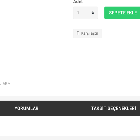
Adet
SEPETE EKLE
Karşılaştır
ALARMI
YORUMLAR
TAKSİT SEÇENEKLERİ
e diğer konularda yetersiz gördüğünüz noktaları öneri formunu kullanarak tarafımı