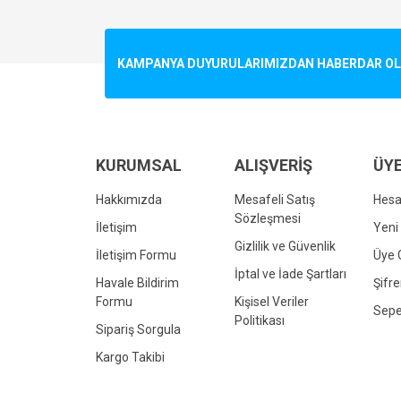
Görüş ve önerileriniz için teşekkür ederiz.
Ürün resmi kalitesiz, bozuk veya görüntülenemiyo
KAMPANYA DUYURULARIMIZDAN HABERDAR OLMA
Ürün açıklamasında eksik bilgiler bulunuyor.
Ürün bilgilerinde hatalar bulunuyor.
Ürün fiyatı diğer sitelerden daha pahalı.
Bu ürüne benzer farklı alternatifler olmalı.
KURUMSAL
ALIŞVERİŞ
ÜYE
Hakkımızda
Mesafeli Satış
Hes
Sözleşmesi
İletişim
Yeni 
Gizlilik ve Güvenlik
İletişim Formu
Üye G
İptal ve İade Şartları
Havale Bildirim
Şifr
Formu
Kişisel Veriler
Sepe
Politikası
Sipariş Sorgula
Kargo Takibi