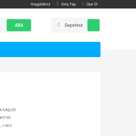
Hoşgeldiniz
Giriş Yap
Üye Ol
ARA
Sepetiniz
K BAŞLIĞI
8979R
L + KDV