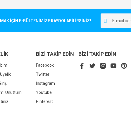
Bu ürüne ilk yorumu siz yapın!
r.
K İÇİN E-BÜLTENİMİZE KAYDOLABİLİRSİNİZ!
Yorum Yaz
LİK
BİZİ TAKİP EDİN
BİZİ TAKİP EDİN
abım
Facebook
Üyelik
Twitter
irişi
Instagram
Gönder
emi Unuttum
Youtube
tiniz
Pinterest