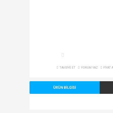
TAVSİYE ET
YORUM YAZ
FİYAT 
ÜRÜN BİLGİSİ
Bu ürünün fiyat bilgisi, resim, ürün açıklamalarında v