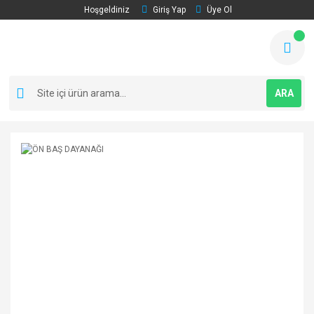
Hoşgeldiniz
Giriş Yap
Üye Ol
ARA