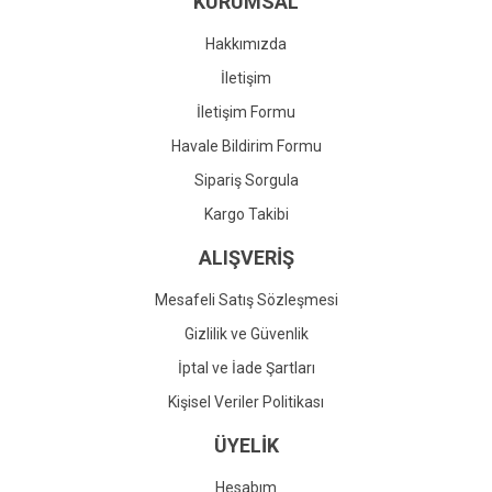
KURUMSAL
Ürün fiyatı diğer sitelerden daha pahalı.
Bu ürüne benzer farklı alternatifler olmalı.
Hakkımızda
İletişim
İletişim Formu
Havale Bildirim Formu
Gönder
Sipariş Sorgula
Kargo Takibi
ALIŞVERİŞ
Mesafeli Satış Sözleşmesi
Gizlilik ve Güvenlik
İptal ve İade Şartları
Kişisel Veriler Politikası
ÜYELİK
Hesabım