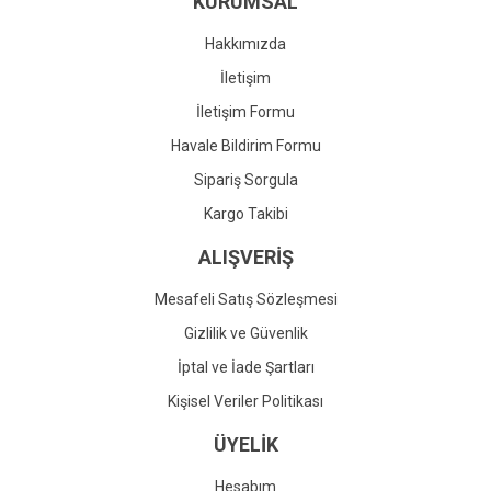
KURUMSAL
Ürün fiyatı diğer sitelerden daha pahalı.
Bu ürüne benzer farklı alternatifler olmalı.
Hakkımızda
İletişim
İletişim Formu
Havale Bildirim Formu
Gönder
Sipariş Sorgula
Kargo Takibi
ALIŞVERİŞ
Mesafeli Satış Sözleşmesi
Gizlilik ve Güvenlik
İptal ve İade Şartları
Kişisel Veriler Politikası
ÜYELİK
Hesabım