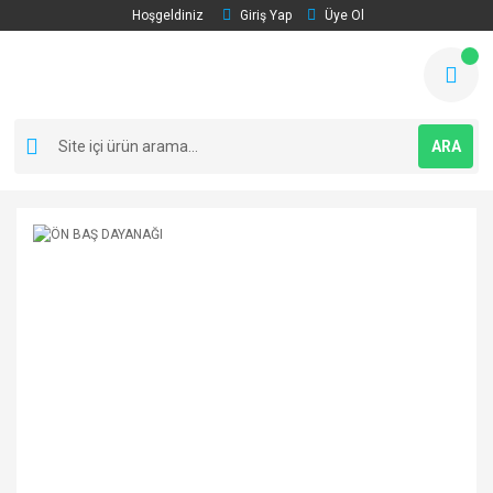
Hoşgeldiniz
Giriş Yap
Üye Ol
ARA