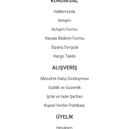
KURUMSAL
Ürün fiyatı diğer sitelerden daha pahalı.
Bu ürüne benzer farklı alternatifler olmalı.
Hakkımızda
İletişim
İletişim Formu
Havale Bildirim Formu
Gönder
Sipariş Sorgula
Kargo Takibi
ALIŞVERİŞ
Mesafeli Satış Sözleşmesi
Gizlilik ve Güvenlik
İptal ve İade Şartları
Kişisel Veriler Politikası
ÜYELİK
Hesabım