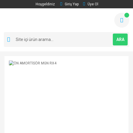
Hoşgeldiniz
Giriş Yap
Üye Ol
ARA