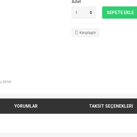
Adet
SEPETE EKLE
Karşılaştır
ALARMI
YORUMLAR
TAKSİT SEÇENEKLERİ
e diğer konularda yetersiz gördüğünüz noktaları öneri formunu kullanarak tarafımı