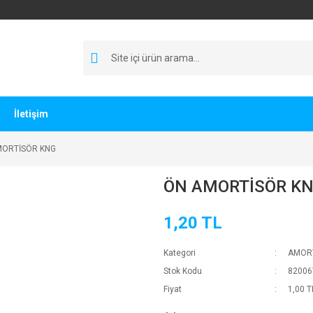
İletişim
MORTİSÖR KNG
ÖN AMORTİSÖR K
1,20 TL
Kategori
AMOR
Stok Kodu
82006
Fiyat
1,00 T