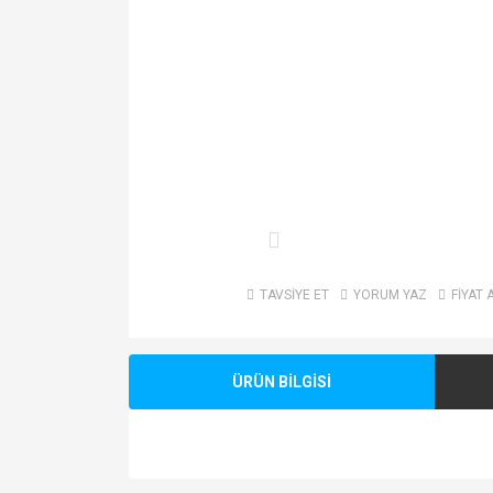
TAVSİYE ET
YORUM YAZ
FİYAT 
ÜRÜN BİLGİSİ
Bu ürünün fiyat bilgisi, resim, ürün açıklamalarında v