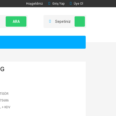
Hoşgeldiniz
Giriş Yap
Üye Ol
ARA
Sepetiniz
NG
TİSÖR
75686
L + KDV