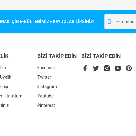
Bu ürüne ilk yorumu siz yapın!
r.
K İÇİN E-BÜLTENİMİZE KAYDOLABİLİRSİNİZ!
Yorum Yaz
LİK
BİZİ TAKİP EDİN
BİZİ TAKİP EDİN
abım
Facebook
Üyelik
Twitter
irişi
Instagram
Gönder
emi Unuttum
Youtube
tiniz
Pinterest