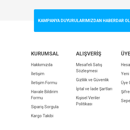
Görüş ve önerileriniz için teşekkür ederiz.
Ürün resmi kalitesiz, bozuk veya görüntülenemiyo
KAMPANYA DUYURULARIMIZDAN HABERDAR OLMA
Ürün açıklamasında eksik bilgiler bulunuyor.
Ürün bilgilerinde hatalar bulunuyor.
Ürün fiyatı diğer sitelerden daha pahalı.
Bu ürüne benzer farklı alternatifler olmalı.
KURUMSAL
ALIŞVERİŞ
ÜYE
Hakkımızda
Mesafeli Satış
Hes
Sözleşmesi
İletişim
Yeni 
Gizlilik ve Güvenlik
İletişim Formu
Üye G
İptal ve İade Şartları
Havale Bildirim
Şifr
Formu
Kişisel Veriler
Sepe
Politikası
Sipariş Sorgula
Kargo Takibi