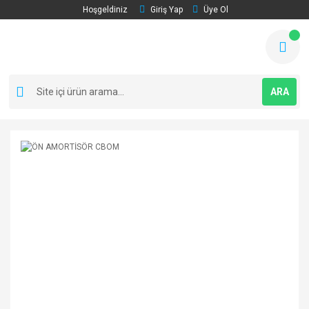
Hoşgeldiniz
Giriş Yap
Üye Ol
ARA