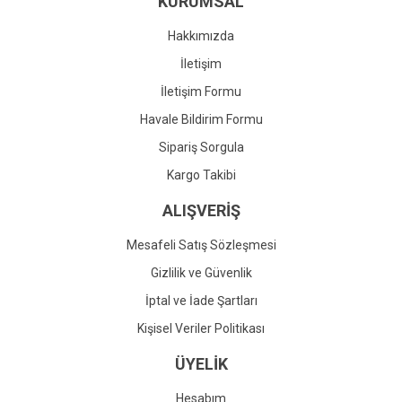
KURUMSAL
Ürün fiyatı diğer sitelerden daha pahalı.
Bu ürüne benzer farklı alternatifler olmalı.
Hakkımızda
İletişim
İletişim Formu
Havale Bildirim Formu
Gönder
Sipariş Sorgula
Kargo Takibi
ALIŞVERİŞ
Mesafeli Satış Sözleşmesi
Gizlilik ve Güvenlik
İptal ve İade Şartları
Kişisel Veriler Politikası
ÜYELİK
Hesabım