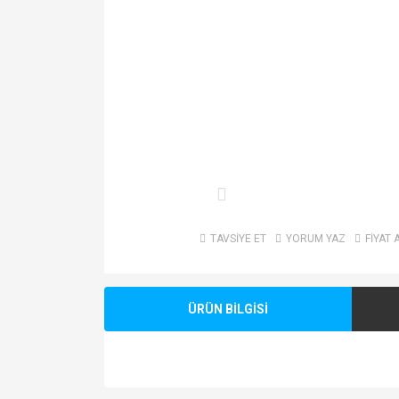
TAVSİYE ET
YORUM YAZ
FİYAT 
ÜRÜN BİLGİSİ
Bu ürünün fiyat bilgisi, resim, ürün açıklamalarında v