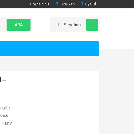
Hoşgeldiniz
Giriş Yap
Üye Ol
ARA
Sepetiniz
--
TİSÖR
63651
L + KDV