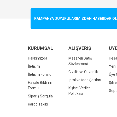
Görüş ve önerileriniz için teşekkür ederiz.
Ürün resmi kalitesiz, bozuk veya görüntülenemiyo
KAMPANYA DUYURULARIMIZDAN HABERDAR OLMA
Ürün açıklamasında eksik bilgiler bulunuyor.
Ürün bilgilerinde hatalar bulunuyor.
Ürün fiyatı diğer sitelerden daha pahalı.
Bu ürüne benzer farklı alternatifler olmalı.
KURUMSAL
ALIŞVERİŞ
ÜYE
Hakkımızda
Mesafeli Satış
Hes
Sözleşmesi
İletişim
Yeni 
Gizlilik ve Güvenlik
İletişim Formu
Üye G
İptal ve İade Şartları
Havale Bildirim
Şifr
Formu
Kişisel Veriler
Sepe
Politikası
Sipariş Sorgula
Kargo Takibi