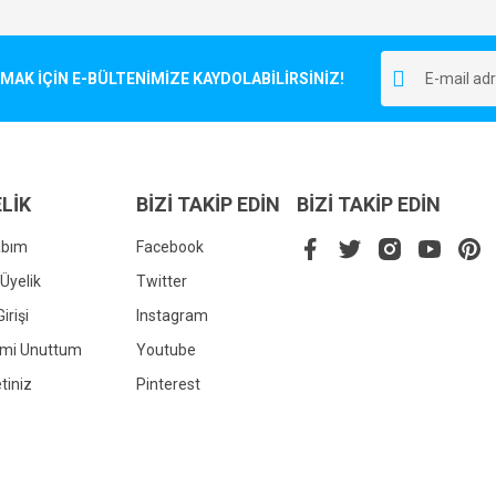
Bu ürüne ilk yorumu siz yapın!
r.
K İÇİN E-BÜLTENİMİZE KAYDOLABİLİRSİNİZ!
Yorum Yaz
LİK
BİZİ TAKİP EDİN
BİZİ TAKİP EDİN
abım
Facebook
Üyelik
Twitter
irişi
Instagram
Gönder
emi Unuttum
Youtube
tiniz
Pinterest