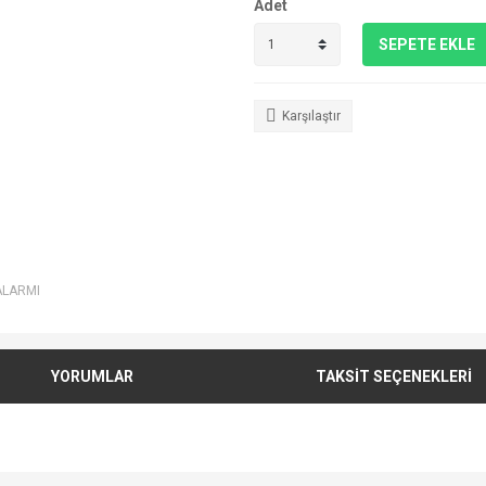
Adet
SEPETE EKLE
Karşılaştır
ALARMI
YORUMLAR
TAKSİT SEÇENEKLERİ
e diğer konularda yetersiz gördüğünüz noktaları öneri formunu kullanarak tarafımı