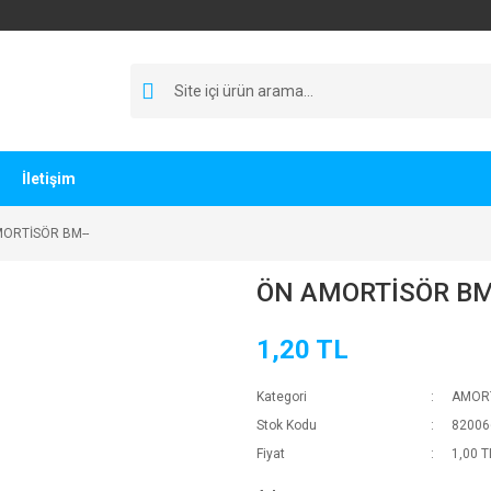
İletişim
ORTİSÖR BM--
ÖN AMORTİSÖR BM
1,20 TL
Kategori
AMOR
Stok Kodu
82006
Fiyat
1,00 T