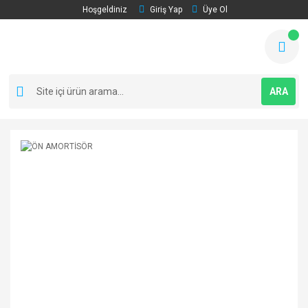
Hoşgeldiniz
Giriş Yap
Üye Ol
ARA