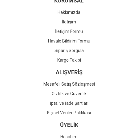
KURUMSAL
Ürün fiyatı diğer sitelerden daha pahalı.
Bu ürüne benzer farklı alternatifler olmalı.
Hakkımızda
İletişim
İletişim Formu
Havale Bildirim Formu
Gönder
Sipariş Sorgula
Kargo Takibi
ALIŞVERİŞ
Mesafeli Satış Sözleşmesi
Gizlilik ve Güvenlik
İptal ve İade Şartları
Kişisel Veriler Politikası
ÜYELİK
Hesabım