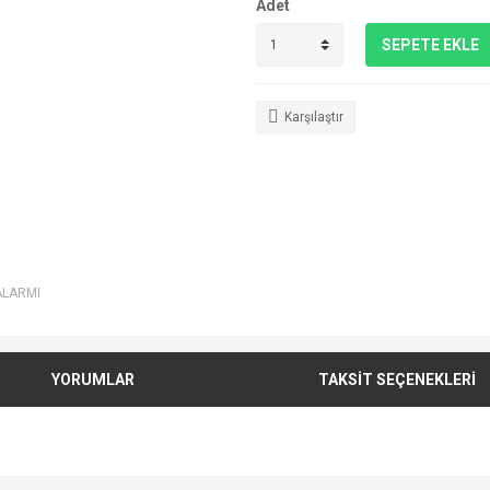
Adet
SEPETE EKLE
Karşılaştır
ALARMI
YORUMLAR
TAKSİT SEÇENEKLERİ
e diğer konularda yetersiz gördüğünüz noktaları öneri formunu kullanarak tarafımı