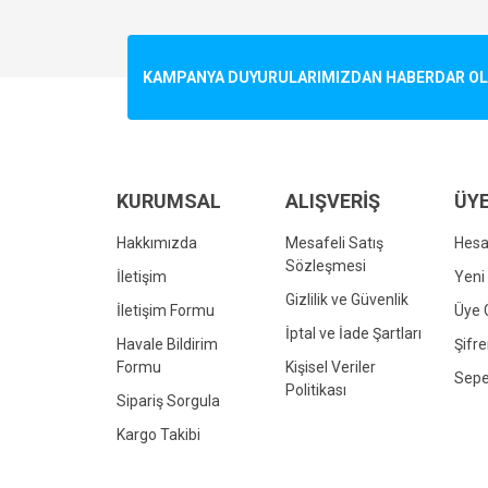
Görüş ve önerileriniz için teşekkür ederiz.
Ürün resmi kalitesiz, bozuk veya görüntülenemiyo
KAMPANYA DUYURULARIMIZDAN HABERDAR OLMA
Ürün açıklamasında eksik bilgiler bulunuyor.
Ürün bilgilerinde hatalar bulunuyor.
Ürün fiyatı diğer sitelerden daha pahalı.
Bu ürüne benzer farklı alternatifler olmalı.
KURUMSAL
ALIŞVERİŞ
ÜYE
Hakkımızda
Mesafeli Satış
Hes
Sözleşmesi
İletişim
Yeni 
Gizlilik ve Güvenlik
İletişim Formu
Üye G
İptal ve İade Şartları
Havale Bildirim
Şifr
Formu
Kişisel Veriler
Sepe
Politikası
Sipariş Sorgula
Kargo Takibi