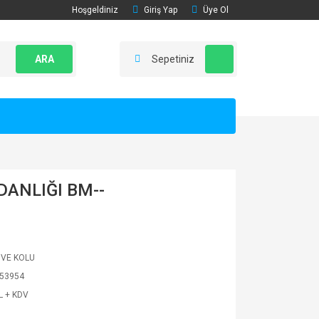
Hoşgeldiniz
Giriş Yap
Üye Ol
ARA
Sepetiniz
ANLIĞI BM--
 VE KOLU
53954
L + KDV