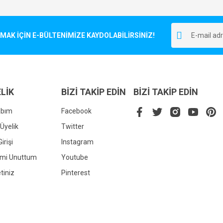
Bu ürüne ilk yorumu siz yapın!
r.
K İÇİN E-BÜLTENİMİZE KAYDOLABİLİRSİNİZ!
Yorum Yaz
LİK
BİZİ TAKİP EDİN
BİZİ TAKİP EDİN
abım
Facebook
Üyelik
Twitter
irişi
Instagram
Gönder
emi Unuttum
Youtube
tiniz
Pinterest