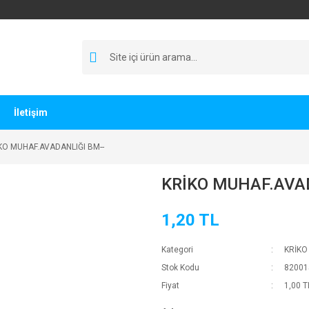
İletişim
KO MUHAF.AVADANLIĞI BM--
KRİKO MUHAF.AVAD
1,20 TL
Kategori
KRİKO
Stok Kodu
82001
Fiyat
1,00 T