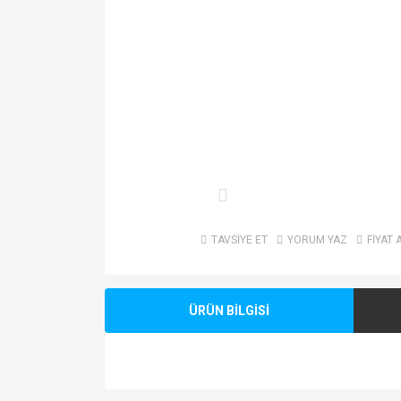
TAVSİYE ET
YORUM YAZ
FİYAT 
ÜRÜN BİLGİSİ
Bu ürünün fiyat bilgisi, resim, ürün açıklamalarında v