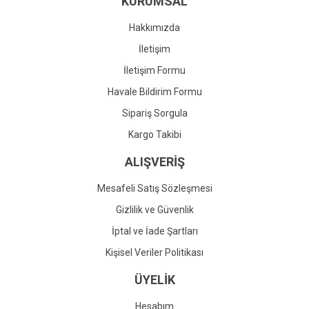
KURUMSAL
Ürün fiyatı diğer sitelerden daha pahalı.
Bu ürüne benzer farklı alternatifler olmalı.
Hakkımızda
İletişim
İletişim Formu
Havale Bildirim Formu
Gönder
Sipariş Sorgula
Kargo Takibi
ALIŞVERİŞ
Mesafeli Satış Sözleşmesi
Gizlilik ve Güvenlik
İptal ve İade Şartları
Kişisel Veriler Politikası
ÜYELİK
Hesabım