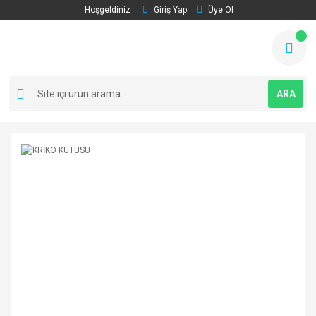
Hoşgeldiniz
Giriş Yap
Üye Ol
ARA