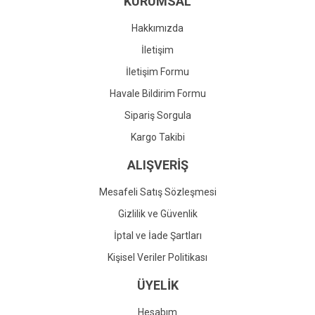
KURUMSAL
Ürün fiyatı diğer sitelerden daha pahalı.
Bu ürüne benzer farklı alternatifler olmalı.
Hakkımızda
İletişim
İletişim Formu
Havale Bildirim Formu
Gönder
Sipariş Sorgula
Kargo Takibi
ALIŞVERİŞ
Mesafeli Satış Sözleşmesi
Gizlilik ve Güvenlik
İptal ve İade Şartları
Kişisel Veriler Politikası
ÜYELİK
Hesabım