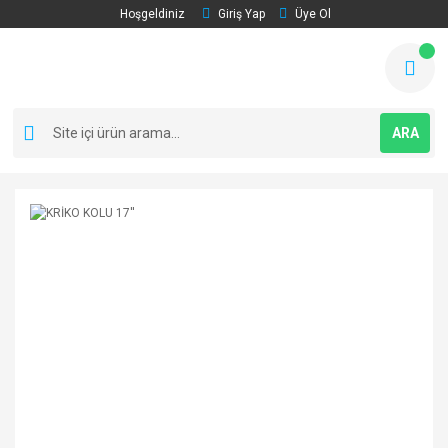
Hoşgeldiniz
Giriş Yap
Üye Ol
ARA