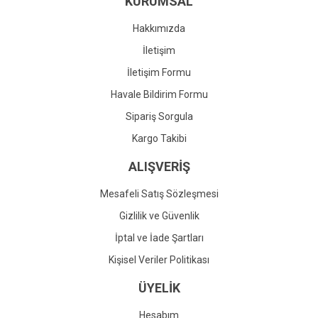
KURUMSAL
Ürün fiyatı diğer sitelerden daha pahalı.
Bu ürüne benzer farklı alternatifler olmalı.
Hakkımızda
İletişim
İletişim Formu
Havale Bildirim Formu
Gönder
Sipariş Sorgula
Kargo Takibi
ALIŞVERİŞ
Mesafeli Satış Sözleşmesi
Gizlilik ve Güvenlik
İptal ve İade Şartları
Kişisel Veriler Politikası
ÜYELİK
Hesabım