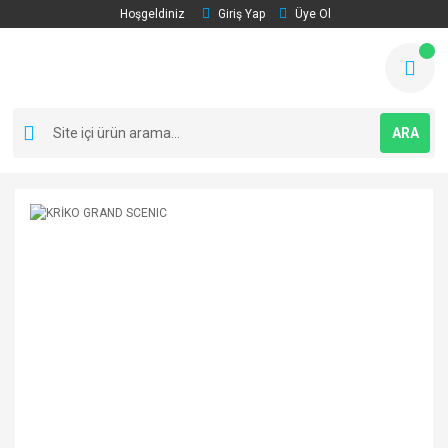
Hoşgeldiniz
Giriş Yap
Üye Ol
ARA