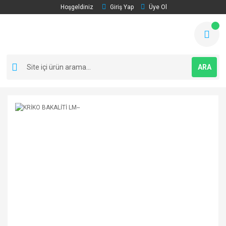
Hoşgeldiniz
Giriş Yap
Üye Ol
ARA