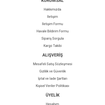
KURUMSAL
Ürün fiyatı diğer sitelerden daha pahalı.
Bu ürüne benzer farklı alternatifler olmalı.
Hakkımızda
İletişim
İletişim Formu
Havale Bildirim Formu
Gönder
Sipariş Sorgula
Kargo Takibi
ALIŞVERİŞ
Mesafeli Satış Sözleşmesi
Gizlilik ve Güvenlik
İptal ve İade Şartları
Kişisel Veriler Politikası
ÜYELİK
Hesabım