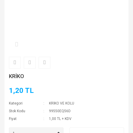
KRİKO
1,20 TL
Kategori
KRİKO VE KOLU
Stok Kodu
99550EQ56D
Fiyat
1,00 TL + KDV