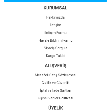
Ürün bilgilerinde hatalar bulunuyor.
KURUMSAL
Ürün fiyatı diğer sitelerden daha pahalı.
Bu ürüne benzer farklı alternatifler olmalı.
Hakkımızda
İletişim
İletişim Formu
Havale Bildirim Formu
Gönder
Sipariş Sorgula
Kargo Takibi
ALIŞVERİŞ
Mesafeli Satış Sözleşmesi
Gizlilik ve Güvenlik
İptal ve İade Şartları
Kişisel Veriler Politikası
ÜYELİK