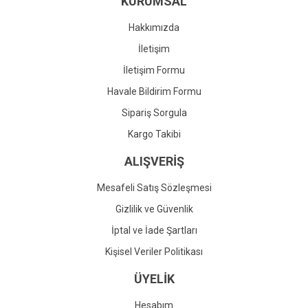
KURUMSAL
Ürün fiyatı diğer sitelerden daha pahalı.
Bu ürüne benzer farklı alternatifler olmalı.
Hakkımızda
İletişim
İletişim Formu
Havale Bildirim Formu
Gönder
Sipariş Sorgula
Kargo Takibi
ALIŞVERİŞ
Mesafeli Satış Sözleşmesi
Gizlilik ve Güvenlik
İptal ve İade Şartları
Kişisel Veriler Politikası
ÜYELİK
Hesabım