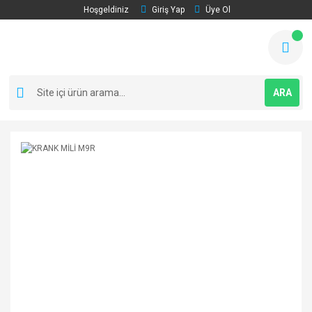
Hoşgeldiniz
Giriş Yap
Üye Ol
ARA