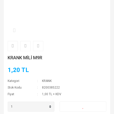
KRANK MİLİ M9R
1,20 TL
Kategori
KRANK
Stok Kodu
8200385222
Fiyat
1,00 TL + KDV