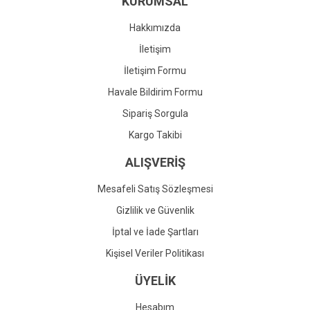
KURUMSAL
Ürün fiyatı diğer sitelerden daha pahalı.
Bu ürüne benzer farklı alternatifler olmalı.
Hakkımızda
İletişim
İletişim Formu
Havale Bildirim Formu
Gönder
Sipariş Sorgula
Kargo Takibi
ALIŞVERİŞ
Mesafeli Satış Sözleşmesi
Gizlilik ve Güvenlik
İptal ve İade Şartları
Kişisel Veriler Politikası
ÜYELİK
Hesabım