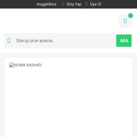
Hoşgeldiniz
Giriş Yap
Üye Ol
ARA