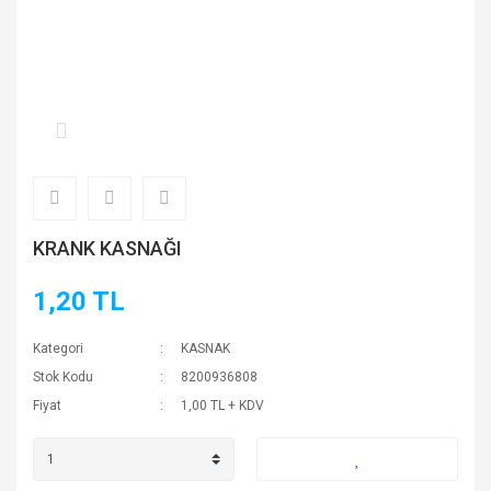
KRANK KASNAĞI
1,20 TL
Kategori
KASNAK
Stok Kodu
8200936808
Fiyat
1,00 TL + KDV