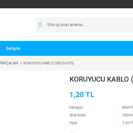
İletişim
 PARÇALARI
KORUYUCU KABLO (0BYD-OTS)
KORUYUCU KABLO 
1,20 TL
Kategori
MUHTE
Stok Kodu
25569
Fiyat
1,00 T