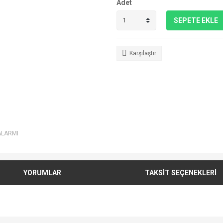
Adet
SEPETE EKLE
Karşılaştır
ALARMI
YORUMLAR
TAKSİT SEÇENEKLERİ
e diğer konularda yetersiz gördüğünüz noktaları öneri formunu kullanarak tarafımı