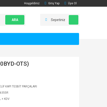
Hoşgeldiniz
Giriş Yap
Üye Ol
ARA
Sepetiniz
(0BYD-OTS)
LİF KAPI TESBİT PARÇALARI
6355R
L + KDV