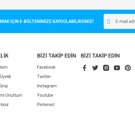
Bu ürüne ilk yorumu siz yapın!
r.
K İÇİN E-BÜLTENİMİZE KAYDOLABİLİRSİNİZ!
Yorum Yaz
LİK
BİZİ TAKİP EDİN
BİZİ TAKİP EDİN
abım
Facebook
Üyelik
Twitter
irişi
Instagram
Gönder
emi Unuttum
Youtube
tiniz
Pinterest