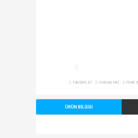
TAVSİYE ET
YORUM YAZ
FİYAT 
ÜRÜN BİLGİSİ
Bu ürünün fiyat bilgisi, resim, ürün açıklamalarında v