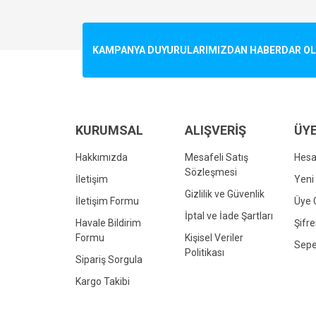
Görüş ve önerileriniz için teşekkür ederiz.
Ürün resmi kalitesiz, bozuk veya görüntülenemiyo
KAMPANYA DUYURULARIMIZDAN HABERDAR OLMA
Ürün açıklamasında eksik bilgiler bulunuyor.
Ürün bilgilerinde hatalar bulunuyor.
Ürün fiyatı diğer sitelerden daha pahalı.
Bu ürüne benzer farklı alternatifler olmalı.
KURUMSAL
ALIŞVERİŞ
ÜYE
Hakkımızda
Mesafeli Satış
Hes
Sözleşmesi
İletişim
Yeni 
Gizlilik ve Güvenlik
İletişim Formu
Üye G
İptal ve İade Şartları
Havale Bildirim
Şifr
Formu
Kişisel Veriler
Sepe
Politikası
Sipariş Sorgula
Kargo Takibi