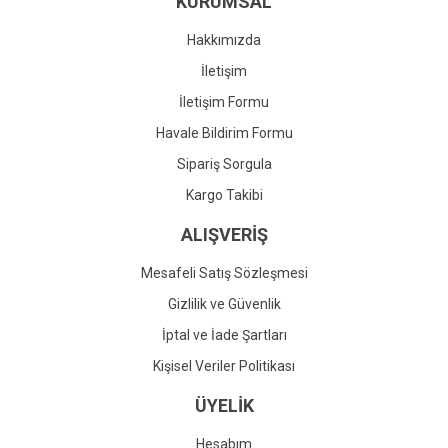
KURUMSAL
Ürün fiyatı diğer sitelerden daha pahalı.
Bu ürüne benzer farklı alternatifler olmalı.
Hakkımızda
İletişim
İletişim Formu
Havale Bildirim Formu
Gönder
Sipariş Sorgula
Kargo Takibi
ALIŞVERİŞ
Mesafeli Satış Sözleşmesi
Gizlilik ve Güvenlik
İptal ve İade Şartları
Kişisel Veriler Politikası
ÜYELİK
Hesabım