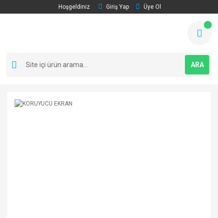
Hoşgeldiniz
Giriş Yap
Üye Ol
ARA