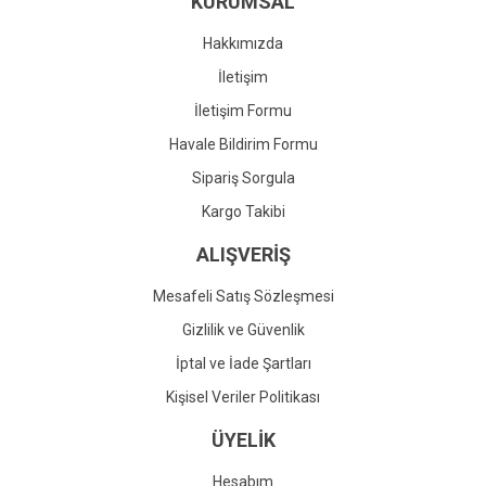
KURUMSAL
Ürün fiyatı diğer sitelerden daha pahalı.
Bu ürüne benzer farklı alternatifler olmalı.
Hakkımızda
İletişim
İletişim Formu
Havale Bildirim Formu
Gönder
Sipariş Sorgula
Kargo Takibi
ALIŞVERİŞ
Mesafeli Satış Sözleşmesi
Gizlilik ve Güvenlik
İptal ve İade Şartları
Kişisel Veriler Politikası
ÜYELİK
Hesabım