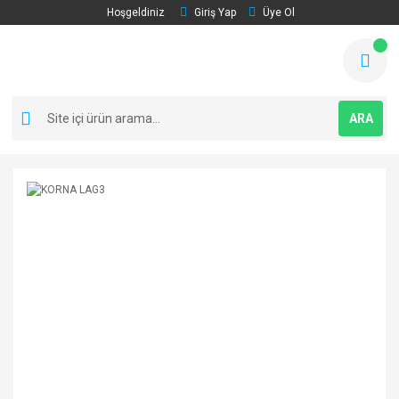
Hoşgeldiniz
Giriş Yap
Üye Ol
ARA