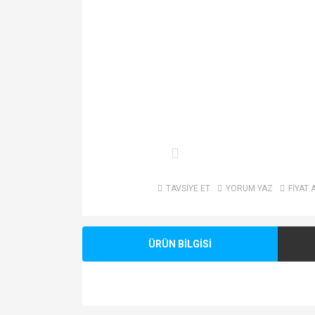
TAVSİYE ET
YORUM YAZ
FİYAT 
ÜRÜN BİLGİSİ
Bu ürünün fiyat bilgisi, resim, ürün açıklamalarında v