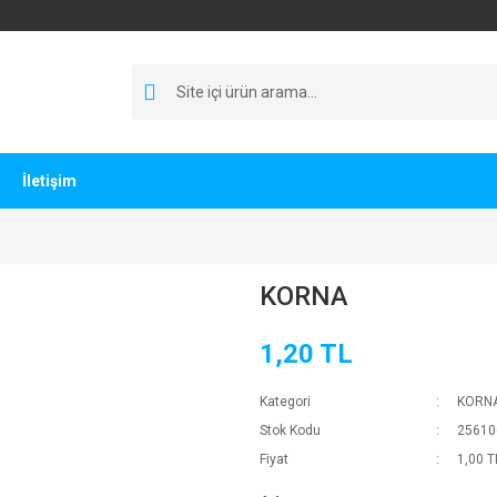
İletişim
KORNA
1,20 TL
Kategori
KORN
Stok Kodu
25610
Fiyat
1,00 T