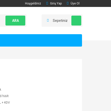
Hoşgeldiniz
Giriş Yap
Üye Ol
ARA
Sepetiniz
A
0766R
L + KDV