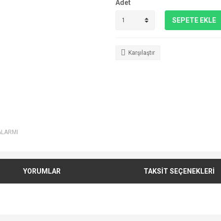
Adet
SEPETE EKLE
Karşılaştır
ALARMI
YORUMLAR
TAKSİT SEÇENEKLERİ
e diğer konularda yetersiz gördüğünüz noktaları öneri formunu kullanarak tarafımı