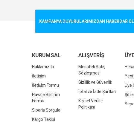
Görüş ve önerileriniz için teşekkür ederiz.
Ürün resmi kalitesiz, bozuk veya görüntülenemiyo
KAMPANYA DUYURULARIMIZDAN HABERDAR OLMA
Ürün açıklamasında eksik bilgiler bulunuyor.
Ürün bilgilerinde hatalar bulunuyor.
Ürün fiyatı diğer sitelerden daha pahalı.
Bu ürüne benzer farklı alternatifler olmalı.
KURUMSAL
ALIŞVERİŞ
ÜYE
Hakkımızda
Mesafeli Satış
Hes
Sözleşmesi
İletişim
Yeni 
Gizlilik ve Güvenlik
İletişim Formu
Üye G
İptal ve İade Şartları
Havale Bildirim
Şifr
Formu
Kişisel Veriler
Sepe
Politikası
Sipariş Sorgula
Kargo Takibi