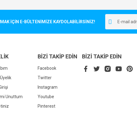
Bu ürüne ilk yorumu siz yapın!
r.
K İÇİN E-BÜLTENİMİZE KAYDOLABİLİRSİNİZ!
Yorum Yaz
LİK
BİZİ TAKİP EDİN
BİZİ TAKİP EDİN
abım
Facebook
Üyelik
Twitter
irişi
Instagram
Gönder
emi Unuttum
Youtube
tiniz
Pinterest