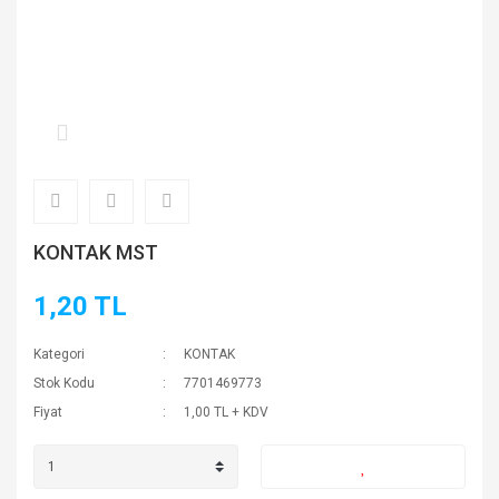
KONTAK MST
1,20 TL
Kategori
KONTAK
Stok Kodu
7701469773
Fiyat
1,00 TL + KDV