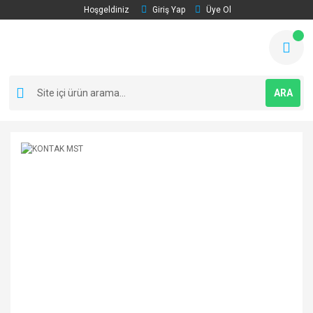
Hoşgeldiniz
Giriş Yap
Üye Ol
ARA