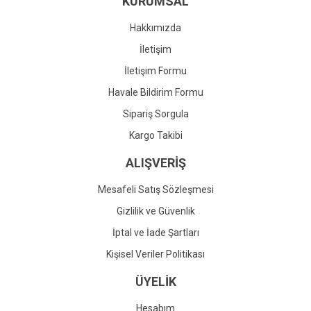
KURUMSAL
Ürün fiyatı diğer sitelerden daha pahalı.
Bu ürüne benzer farklı alternatifler olmalı.
Hakkımızda
İletişim
İletişim Formu
Havale Bildirim Formu
Gönder
Sipariş Sorgula
Kargo Takibi
ALIŞVERİŞ
Mesafeli Satış Sözleşmesi
Gizlilik ve Güvenlik
İptal ve İade Şartları
Kişisel Veriler Politikası
ÜYELİK
Hesabım